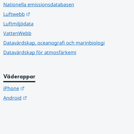
Nationella emissionsdatabasen
Länk till annan webbplats.
Luftwebb
Luftmiljödata
VattenWebb
Datavärdskap, oceanografi och marinbiologi
Datavärdskap för atmosfärkemi
Väderappar
Länk till annan webbplats.
iPhone
Länk till annan webbplats.
Android