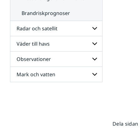
Brandriskprognoser
Radar och satellit
Väder till havs
Undersidor
för
Radar
Observationer
Undersidor
och
för
satellit
Väder
Mark och vatten
Undersidor
till
för
havs
Observationer
Undersidor
för
Mark
och
vatten
Dela sidan