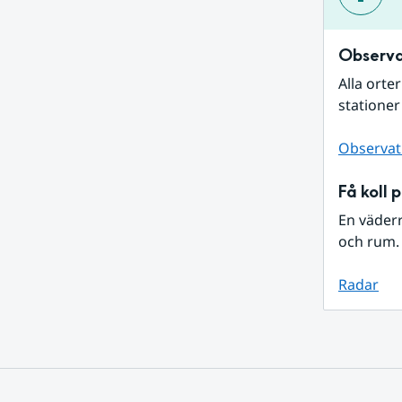
Observa
Alla orte
stationer
Observat
Få koll 
En väder
och rum. 
Radar