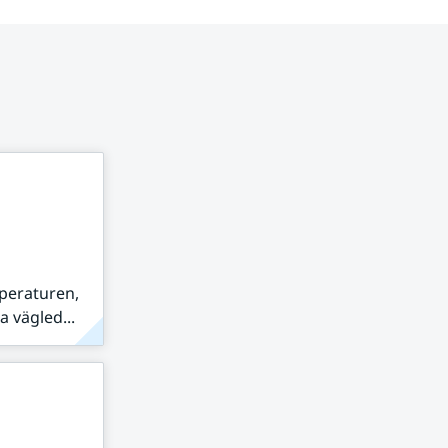
peraturen,
 vägled...