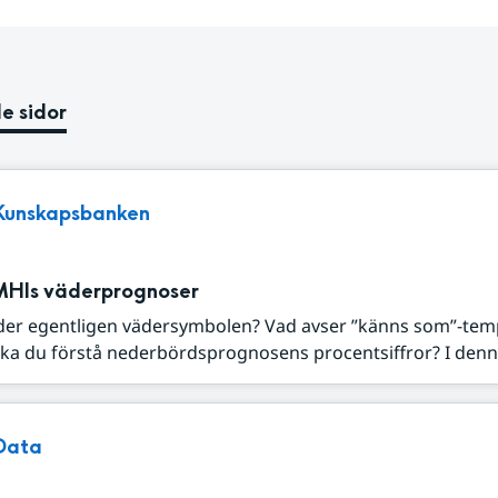
e sidor
Kunskapsbanken
MHIs väderprognoser
der egentligen vädersymbolen? Vad avser ”känns som”-tem
ka du förstå nederbördsprognosens procentsiffror? I denna
Data