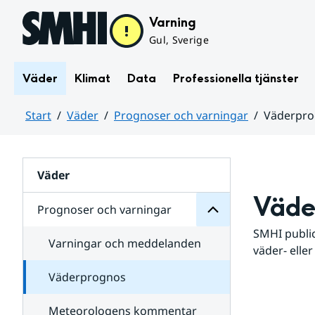
Hoppa till sidans innehåll
Varning
Gul, Sverige
Väder
Klimat
Data
Professionella tjänster
Start
Väder
Prognoser och varningar
Väderpr
varningar
och
Huvudinnehåll
Prognoser
för
Undersidor
Väder
Väde
Prognoser och varningar
SMHI public
Varningar och meddelanden
väder- eller
Väderprognos
Meteorologens kommentar