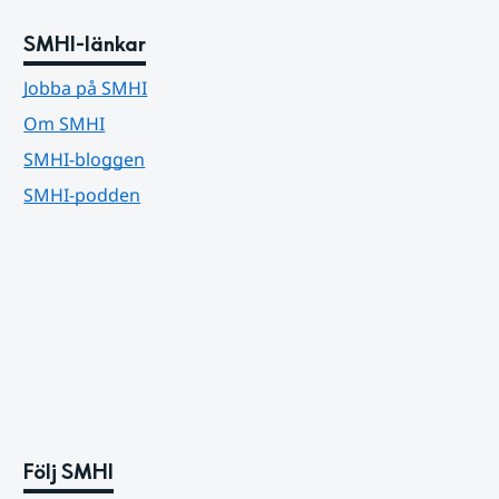
SMHI-länkar
Jobba på SMHI
Om SMHI
SMHI-bloggen
SMHI-podden
Följ SMHI