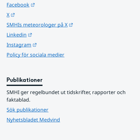
Länk till annan webbplats.
Facebook
Länk till annan webbplats.
X
Länk till annan webbplats.
SMHIs meteorologer på X
Länk till annan webbplats.
Linkedin
Länk till annan webbplats.
Instagram
Policy för sociala medier
Publikationer
SMHI ger regelbundet ut tidskrifter, rapporter och 
faktablad.
Sök publikationer
Nyhetsbladet Medvind