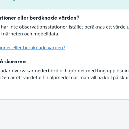
tioner eller beräknade värden?
r har inte observationsstationer, istället beräknas ett värde u
 i närheten och modelldata.
ioner eller beräknade värden?
på skurarna
radar övervakar nederbörd och gör det med hög upplösning 
Den är ett värdefullt hjälpmedel när man vill ha koll på sku