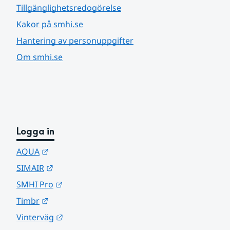
Tillgänglighetsredogörelse
Kakor på smhi.se
Hantering av personuppgifter
Om smhi.se
Logga in
Länk till annan webbplats.
AQUA
Länk till annan webbplats.
SIMAIR
Länk till annan webbplats.
SMHI Pro
Länk till annan webbplats.
Timbr
Länk till annan webbplats.
Vinterväg