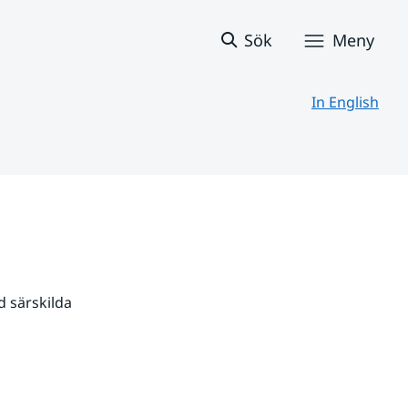
Sök
Meny
In English
 särskilda 