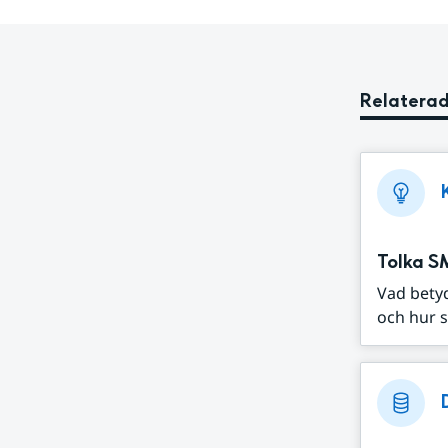
Relaterad
Tolka S
Vad bety
och hur s