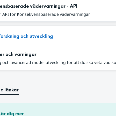
ensbaserade vädervarningar - API
r API för Konsekvensbaserade vädervarningar
Forskning och utveckling
er och varningar
 och avancerad modellutveckling för att du ska veta vad s
e länkar
Lär dig mer