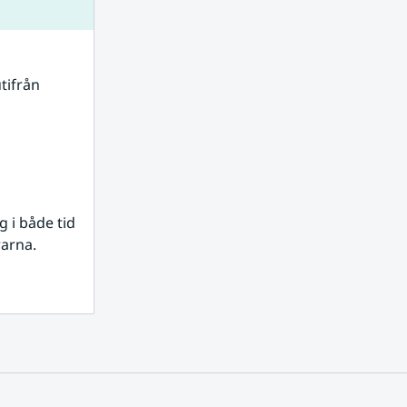
tifrån 
i både tid 
rarna.