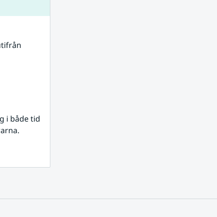
tifrån 
i både tid 
rarna.