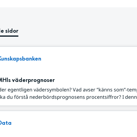
e sidor
Kunskapsbanken
MHIs väderprognoser
der egentligen vädersymbolen? Vad avser ”känns som”-tem
ka du förstå nederbördsprognosens procentsiffror? I denna
Data