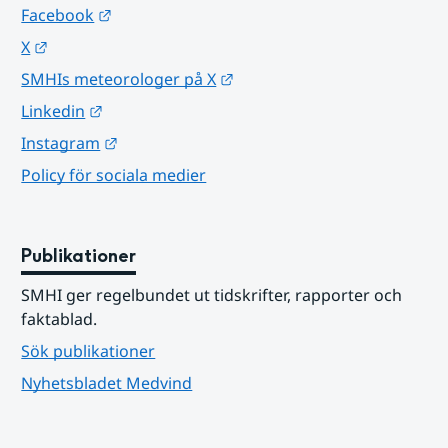
Länk till annan webbplats.
Facebook
Länk till annan webbplats.
X
Länk till annan webbplats.
SMHIs meteorologer på X
Länk till annan webbplats.
Linkedin
Länk till annan webbplats.
Instagram
Policy för sociala medier
Publikationer
SMHI ger regelbundet ut tidskrifter, rapporter och 
faktablad.
Sök publikationer
Nyhetsbladet Medvind