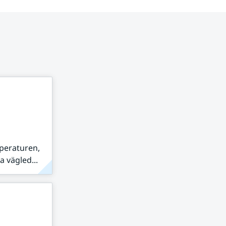
peraturen,
 vägled...