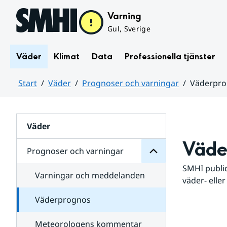
Hoppa till sidans innehåll
Varning
Gul, Sverige
Väder
Klimat
Data
Professionella tjänster
Start
Väder
Prognoser och varningar
Väderpr
varningar
och
Huvudinnehåll
Prognoser
för
Undersidor
Väder
Väde
Prognoser och varningar
SMHI public
Varningar och meddelanden
väder- eller
Väderprognos
Meteorologens kommentar