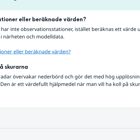
tioner eller beräknade värden?
r har inte observationsstationer, istället beräknas ett värde u
 i närheten och modelldata.
ioner eller beräknade värden?
på skurarna
radar övervakar nederbörd och gör det med hög upplösning 
Den är ett värdefullt hjälpmedel när man vill ha koll på sku