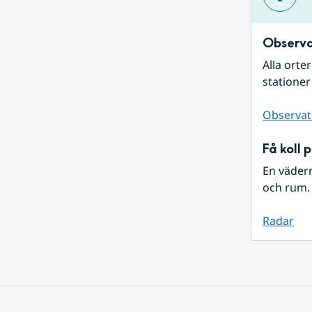
Observa
Alla orte
stationer
Observat
Få koll 
En väder
och rum. 
Radar