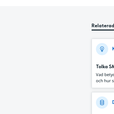
Relaterad
Tolka S
Vad bety
och hur s