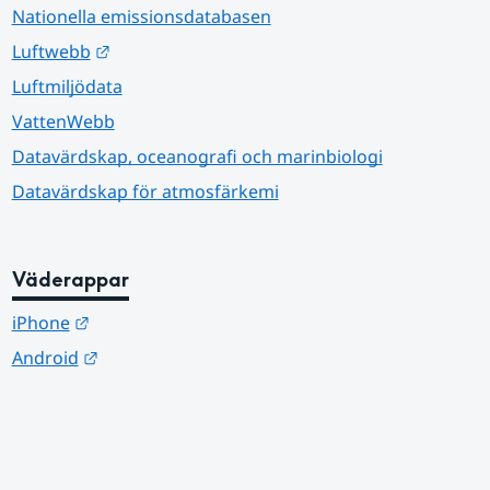
Nationella emissionsdatabasen
Länk till annan webbplats.
Luftwebb
Luftmiljödata
VattenWebb
Datavärdskap, oceanografi och marinbiologi
Datavärdskap för atmosfärkemi
Väderappar
Länk till annan webbplats.
iPhone
Länk till annan webbplats.
Android