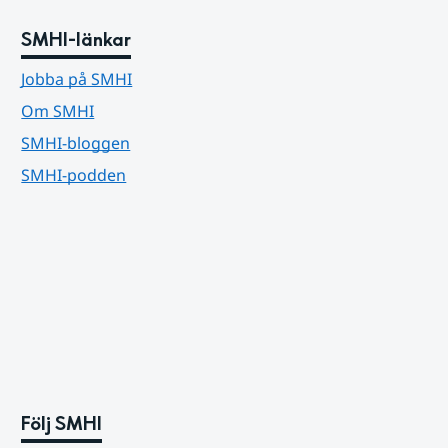
SMHI-länkar
Jobba på SMHI
Om SMHI
SMHI-bloggen
SMHI-podden
Följ SMHI