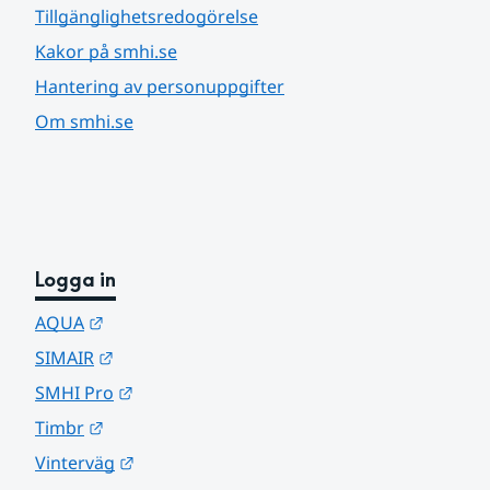
Tillgänglighetsredogörelse
Kakor på smhi.se
Hantering av personuppgifter
Om smhi.se
Logga in
Länk till annan webbplats.
AQUA
Länk till annan webbplats.
SIMAIR
Länk till annan webbplats.
SMHI Pro
Länk till annan webbplats.
Timbr
Länk till annan webbplats.
Vinterväg