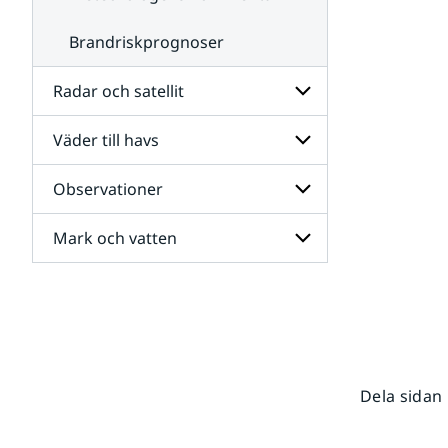
Brandriskprognoser
Radar och satellit
Väder till havs
Undersidor
för
Radar
Observationer
Undersidor
och
för
satellit
Väder
Mark och vatten
Undersidor
till
för
havs
Observationer
Undersidor
för
Mark
och
vatten
Dela sidan