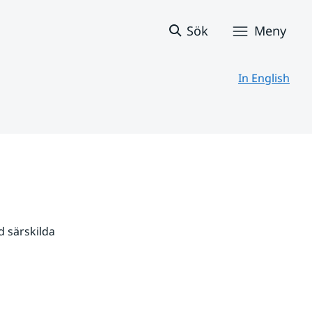
Sök
Meny
In English
 särskilda 