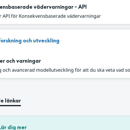
ensbaserade vädervarningar - API
r API för Konsekvensbaserade vädervarningar
Forskning och utveckling
er och varningar
 och avancerad modellutveckling för att du ska veta vad s
e länkar
Lär dig mer