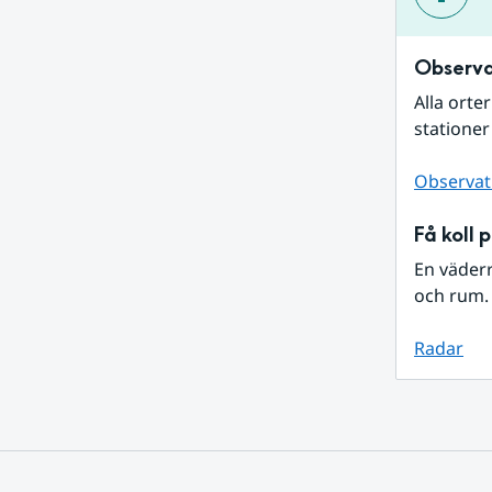
Observa
Alla orte
stationer
Observat
Få koll 
En väder
och rum. 
Radar