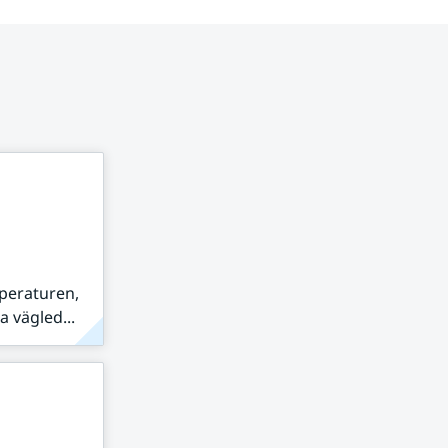
peraturen,
 vägled...