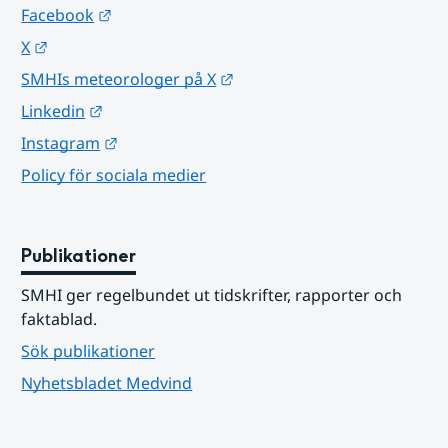
Länk till annan webbplats.
Facebook
Länk till annan webbplats.
X
Länk till annan webbplats.
SMHIs meteorologer på X
Länk till annan webbplats.
Linkedin
Länk till annan webbplats.
Instagram
Policy för sociala medier
Publikationer
SMHI ger regelbundet ut tidskrifter, rapporter och 
faktablad.
Sök publikationer
Nyhetsbladet Medvind