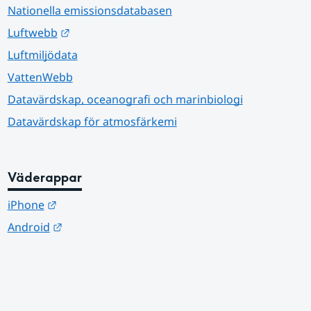
Nationella emissionsdatabasen
Länk till annan webbplats.
Luftwebb
Luftmiljödata
VattenWebb
Datavärdskap, oceanografi och marinbiologi
Datavärdskap för atmosfärkemi
Väderappar
Länk till annan webbplats.
iPhone
Länk till annan webbplats.
Android