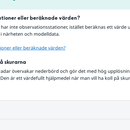
tioner eller beräknade värden?
r har inte observationsstationer, istället beräknas ett värde u
 i närheten och modelldata.
ioner eller beräknade värden?
på skurarna
radar övervakar nederbörd och gör det med hög upplösning 
Den är ett värdefullt hjälpmedel när man vill ha koll på sku