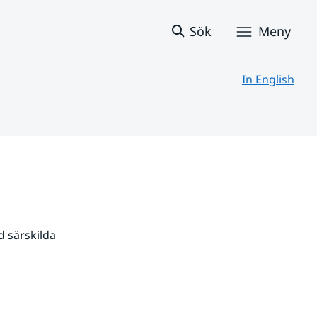
Sök
Meny
In English
 särskilda 