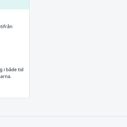
tifrån 
i både tid 
rarna.