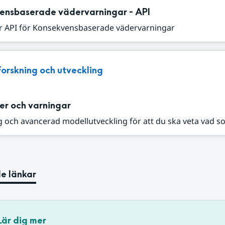
ensbaserade vädervarningar - API
r API för Konsekvensbaserade vädervarningar
Forskning och utveckling
er och varningar
 och avancerad modellutveckling för att du ska veta vad s
e länkar
Lär dig mer