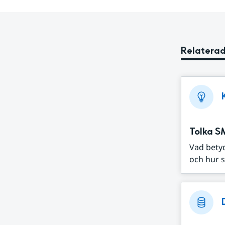
Relaterad
Tolka S
Vad bety
och hur s