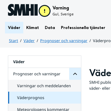
Hoppa till sidans innehåll
Varning
Gul, Sverige
Väder
Klimat
Data
Professionella tjänster
Start
Väder
Prognoser och varningar
Väderpr
varningar
och
Huvudinnehåll
Prognoser
för
Undersidor
Väder
Väde
Prognoser och varningar
SMHI public
Varningar och meddelanden
väder- eller
Väderprognos
Meteorologens kommentar