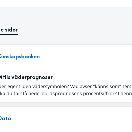
e sidor
Kunskapsbanken
MHIs väderprognoser
der egentligen vädersymbolen? Vad avser ”känns som”-tem
ka du förstå nederbördsprognosens procentsiffror? I denna
Data