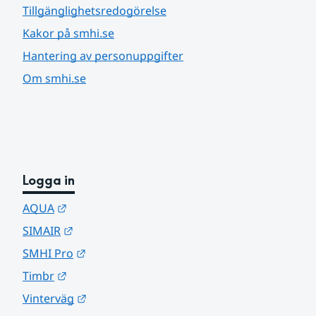
Tillgänglighetsredogörelse
Kakor på smhi.se
Hantering av personuppgifter
Om smhi.se
Logga in
Länk till annan webbplats.
AQUA
Länk till annan webbplats.
SIMAIR
Länk till annan webbplats.
SMHI Pro
Länk till annan webbplats.
Timbr
Länk till annan webbplats.
Vinterväg