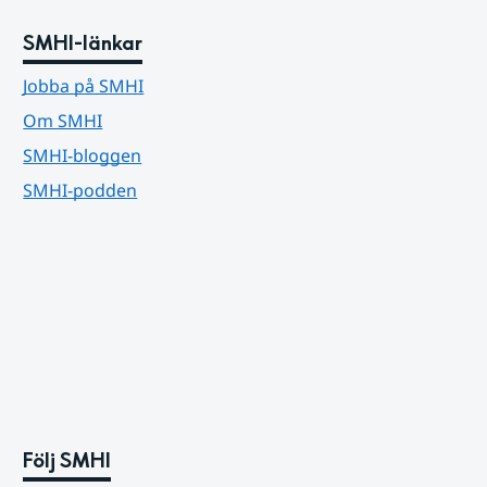
SMHI-länkar
Jobba på SMHI
Om SMHI
SMHI-bloggen
SMHI-podden
Följ SMHI