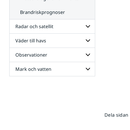
Brandriskprognoser
Radar och satellit
Väder till havs
Undersidor
för
Radar
Observationer
Undersidor
och
för
satellit
Väder
Mark och vatten
Undersidor
till
för
havs
Observationer
Undersidor
för
Mark
och
vatten
Dela sidan