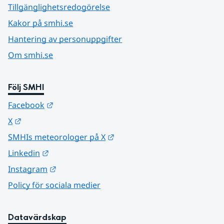
Tillgänglighetsredogörelse
Kakor på smhi.se
Hantering av personuppgifter
Om smhi.se
Följ SMHI
Länk till annan webbplats.
Facebook
Länk till annan webbplats.
X
Länk till annan webbplats.
SMHIs meteorologer på X
Länk till annan webbplats.
Linkedin
Länk till annan webbplats.
Instagram
Policy för sociala medier
Datavärdskap