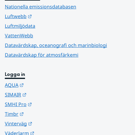
Nationella emissionsdatabasen
Länk till annan webbplats.
Luftwebb
Luftmiljödata
VattenWebb
Datavärdskap, oceanografi och marinbiologi
Datavärdskap för atmosfärkemi
Logga in
Länk till annan webbplats.
AQUA
Länk till annan webbplats.
SIMAIR
Länk till annan webbplats.
SMHI Pro
Länk till annan webbplats.
Timbr
Länk till annan webbplats.
Vinterväg
Länk till annan webbplats.
Väderlarm