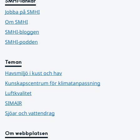
SMHI-länkar
Jobba på SMHI
Om SMHI
SMHI-bloggen
SMHI-podden
Teman
Havsmiljö i kust och hav
Kunskapscentrum för klimatanpassning
Luftkvalitet
SIMAIR
Sjöar och vattendrag
Om webbplatsen