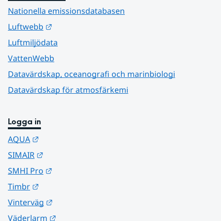
Nationella emissionsdatabasen
Länk till annan webbplats.
Luftwebb
Luftmiljödata
VattenWebb
Datavärdskap, oceanografi och marinbiologi
Datavärdskap för atmosfärkemi
Logga in
Länk till annan webbplats.
AQUA
Länk till annan webbplats.
SIMAIR
Länk till annan webbplats.
SMHI Pro
Länk till annan webbplats.
Timbr
Länk till annan webbplats.
Vinterväg
Länk till annan webbplats.
Väderlarm