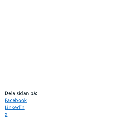
Dela sidan på
:
Dela sidan på
Facebook
Dela sidan på
LinkedIn
Dela sidan på
X