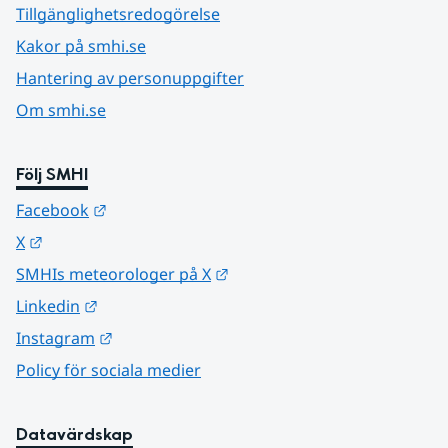
Tillgänglighetsredogörelse
Kakor på smhi.se
Hantering av personuppgifter
Om smhi.se
Följ SMHI
Länk till annan webbplats.
Facebook
Länk till annan webbplats.
X
Länk till annan webbplats.
SMHIs meteorologer på X
Länk till annan webbplats.
Linkedin
Länk till annan webbplats.
Instagram
Policy för sociala medier
Datavärdskap