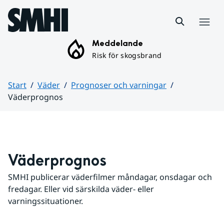
Hoppa till sidans innehåll
Meny
Meddelande
Risk för skogsbrand
Start
Väder
Prognoser och varningar
Väderprognos
Huvudinnehåll
Väderprognos
SMHI publicerar väderfilmer måndagar, onsdagar och 
fredagar. Eller vid särskilda väder- eller 
varningssituationer.