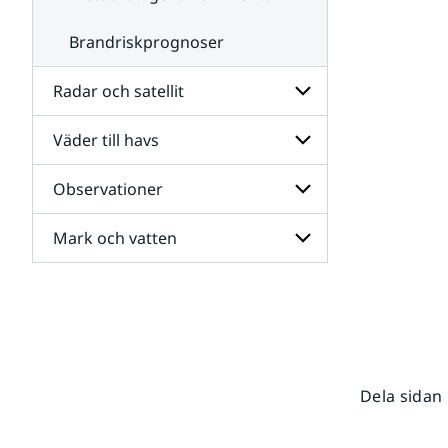
Brandriskprognoser
Radar och satellit
Väder till havs
Undersidor
för
Radar
Observationer
Undersidor
och
för
satellit
Väder
Mark och vatten
Undersidor
till
för
havs
Observationer
Undersidor
för
Mark
och
vatten
Dela sidan