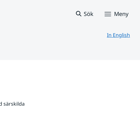
Sök
Meny
In English
 särskilda 