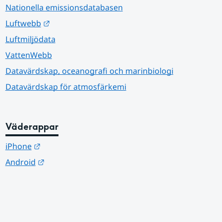
Nationella emissionsdatabasen
Länk till annan webbplats.
Luftwebb
Luftmiljödata
VattenWebb
Datavärdskap, oceanografi och marinbiologi
Datavärdskap för atmosfärkemi
Väderappar
Länk till annan webbplats.
iPhone
Länk till annan webbplats.
Android