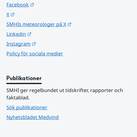
Länk till annan webbplats.
Facebook
Länk till annan webbplats.
X
Länk till annan webbplats.
SMHIs meteorologer på X
Länk till annan webbplats.
Linkedin
Länk till annan webbplats.
Instagram
Policy för sociala medier
Publikationer
SMHI ger regelbundet ut tidskrifter, rapporter och 
faktablad.
Sök publikationer
Nyhetsbladet Medvind