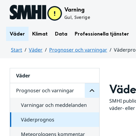
Hoppa till sidans innehåll
Varning
Gul, Sverige
Väder
Klimat
Data
Professionella tjänster
Start
Väder
Prognoser och varningar
Väderpr
varningar
och
Huvudinnehåll
Prognoser
för
Undersidor
Väder
Väde
Prognoser och varningar
SMHI public
Varningar och meddelanden
väder- eller
Väderprognos
Meteorologens kommentar