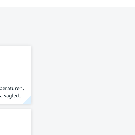
peraturen,
 vägled...