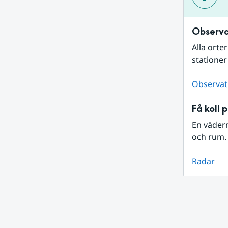
Observa
Alla orte
stationer
Observat
Få koll 
En väder
och rum. 
Radar