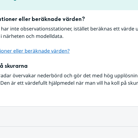
tioner eller beräknade värden?
r har inte observationsstationer, istället beräknas ett värde u
 i närheten och modelldata.
ioner eller beräknade värden?
på skurarna
radar övervakar nederbörd och gör det med hög upplösning 
Den är ett värdefullt hjälpmedel när man vill ha koll på sku