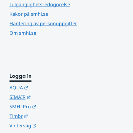
Tillgänglighetsredogörelse
Kakor på smhi.se
Hantering av personuppgifter
Om smhi.se
Logga in
Länk till annan webbplats.
AQUA
Länk till annan webbplats.
SIMAIR
Länk till annan webbplats.
SMHI Pro
Länk till annan webbplats.
Timbr
Länk till annan webbplats.
Vinterväg