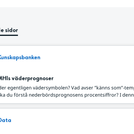
e sidor
Kunskapsbanken
MHIs väderprognoser
der egentligen vädersymbolen? Vad avser ”känns som”-tem
ka du förstå nederbördsprognosens procentsiffror? I denna
Data