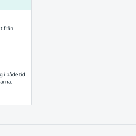
tifrån 
i både tid 
rarna.