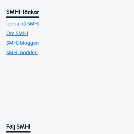
SMHI-länkar
Jobba på SMHI
Om SMHI
SMHI-bloggen
SMHI-podden
Följ SMHI