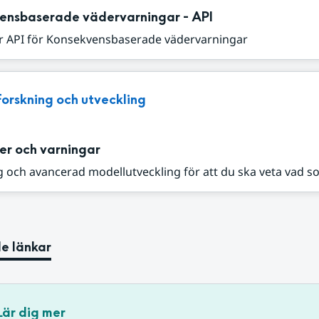
ensbaserade vädervarningar - API
r API för Konsekvensbaserade vädervarningar
Forskning och utveckling
er och varningar
 och avancerad modellutveckling för att du ska veta vad s
e länkar
Lär dig mer