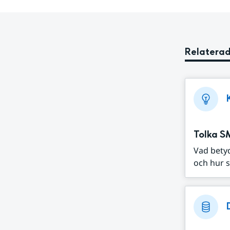
Relaterad
Tolka S
Vad bety
och hur s