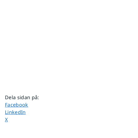
Dela sidan på
:
Dela sidan på
Facebook
Dela sidan på
LinkedIn
Dela sidan på
X