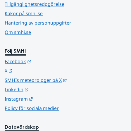
Tillgänglighetsredogörelse
Kakor på smhi.se
Hantering av personuppgifter
Om smhi.se
Följ SMHI
Länk till annan webbplats.
Facebook
Länk till annan webbplats.
X
Länk till annan webbplats.
SMHIs meteorologer på X
Länk till annan webbplats.
Linkedin
Länk till annan webbplats.
Instagram
Policy för sociala medier
Datavärdskap