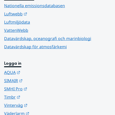
Nationella emissionsdatabasen
Länk till annan webbplats.
Luftwebb
Luftmiljödata
VattenWebb
Datavärdskap, oceanografi och marinbiologi
Datavärdskap för atmosfärkemi
Logga in
Länk till annan webbplats.
AQUA
Länk till annan webbplats.
SIMAIR
Länk till annan webbplats.
SMHI Pro
Länk till annan webbplats.
Timbr
Länk till annan webbplats.
Vinterväg
Länk till annan webbplats.
Väderlarm