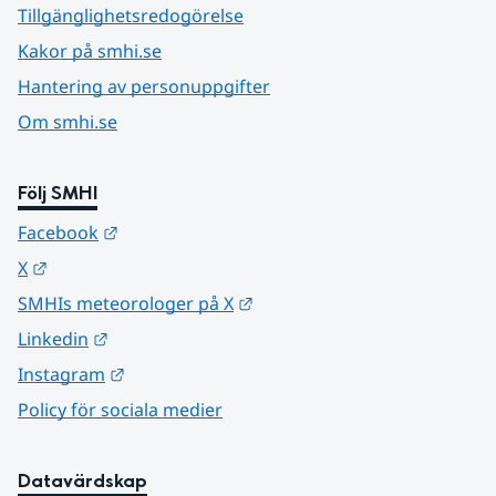
Tillgänglighetsredogörelse
Kakor på smhi.se
Hantering av personuppgifter
Om smhi.se
Följ SMHI
Länk till annan webbplats.
Facebook
Länk till annan webbplats.
X
Länk till annan webbplats.
SMHIs meteorologer på X
Länk till annan webbplats.
Linkedin
Länk till annan webbplats.
Instagram
Policy för sociala medier
Datavärdskap