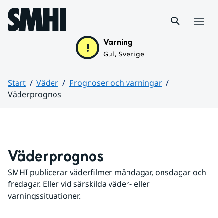
Hoppa till sidans innehåll
Meny
Varning
Gul, Sverige
Start
Väder
Prognoser och varningar
Väderprognos
Huvudinnehåll
Väderprognos
SMHI publicerar väderfilmer måndagar, onsdagar och 
fredagar. Eller vid särskilda väder- eller 
varningssituationer.