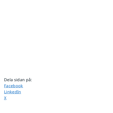
Dela sidan på
:
Dela sidan på
Facebook
Dela sidan på
LinkedIn
Dela sidan på
X