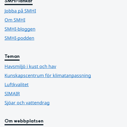
SMHI-länkar
Jobba på SMHI
Om SMHI
SMHI-bloggen
SMHI-podden
Teman
Havsmiljö i kust och hav
Kunskapscentrum för klimatanpassning
Luftkvalitet
SIMAIR
Sjöar och vattendrag
Om webbplatsen