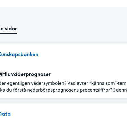
e sidor
Kunskapsbanken
MHIs väderprognoser
der egentligen vädersymbolen? Vad avser ”känns som”-tem
ka du förstå nederbördsprognosens procentsiffror? I denna
Data