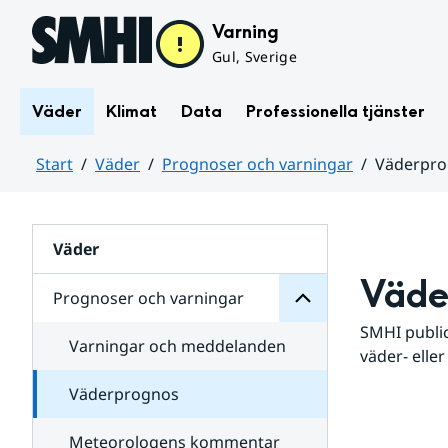
Hoppa till sidans innehåll
Varning
Gul, Sverige
Väder
Klimat
Data
Professionella tjänster
Start
Väder
Prognoser och varningar
Väderpr
varningar
och
Huvudinnehåll
Prognoser
för
Undersidor
Väder
Väde
Prognoser och varningar
SMHI public
Varningar och meddelanden
väder- eller
Väderprognos
Meteorologens kommentar