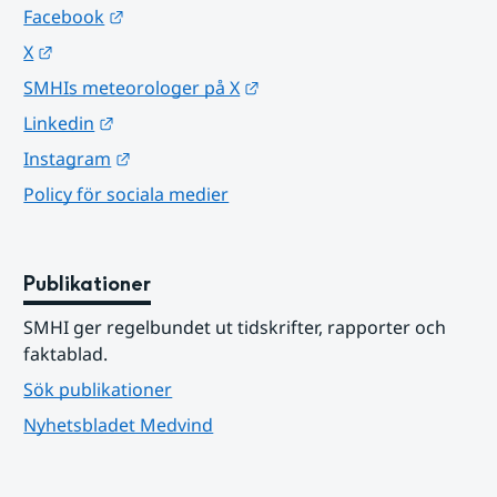
Länk till annan webbplats.
Facebook
Länk till annan webbplats.
X
Länk till annan webbplats.
SMHIs meteorologer på X
Länk till annan webbplats.
Linkedin
Länk till annan webbplats.
Instagram
Policy för sociala medier
Publikationer
SMHI ger regelbundet ut tidskrifter, rapporter och 
faktablad.
Sök publikationer
Nyhetsbladet Medvind