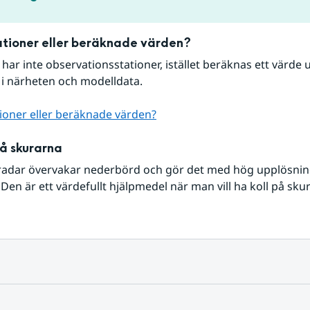
tioner eller beräknade värden?
r har inte observationsstationer, istället beräknas ett värde u
 i närheten och modelldata.
ioner eller beräknade värden?
på skurarna
radar övervakar nederbörd och gör det med hög upplösning 
Den är ett värdefullt hjälpmedel när man vill ha koll på sku