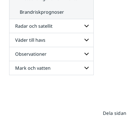
Brandriskprognoser
Radar och satellit
Väder till havs
Undersidor
för
Radar
Observationer
Undersidor
och
för
satellit
Väder
Mark och vatten
Undersidor
till
för
havs
Observationer
Undersidor
för
Mark
och
vatten
Dela sidan