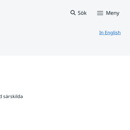
Sök
Meny
In English
 särskilda 