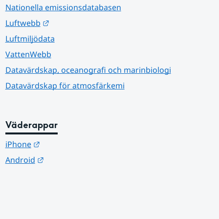
Nationella emissionsdatabasen
Länk till annan webbplats.
Luftwebb
Luftmiljödata
VattenWebb
Datavärdskap, oceanografi och marinbiologi
Datavärdskap för atmosfärkemi
Väderappar
Länk till annan webbplats.
iPhone
Länk till annan webbplats.
Android