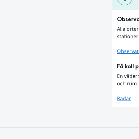
Observa
Alla orte
stationer
Observat
Få koll 
En väder
och rum. 
Radar