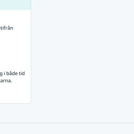
tifrån 
i både tid 
rarna.