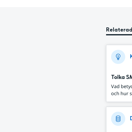
Relaterad
Tolka S
Vad bety
och hur s