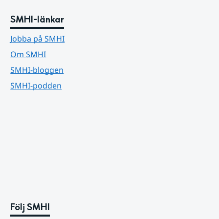
SMHI-länkar
Jobba på SMHI
Om SMHI
SMHI-bloggen
SMHI-podden
Följ SMHI