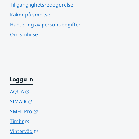
Tillgänglighetsredogörelse
Kakor på smhi.se
Hantering av personuppgifter
Om smhi.se
Logga in
Länk till annan webbplats.
AQUA
Länk till annan webbplats.
SIMAIR
Länk till annan webbplats.
SMHI Pro
Länk till annan webbplats.
Timbr
Länk till annan webbplats.
Vinterväg