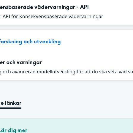
ensbaserade vädervarningar - API
r API för Konsekvensbaserade vädervarningar
Forskning och utveckling
er och varningar
 och avancerad modellutveckling för att du ska veta vad s
e länkar
Lär dig mer