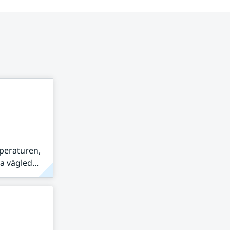
peraturen,
 vägled...