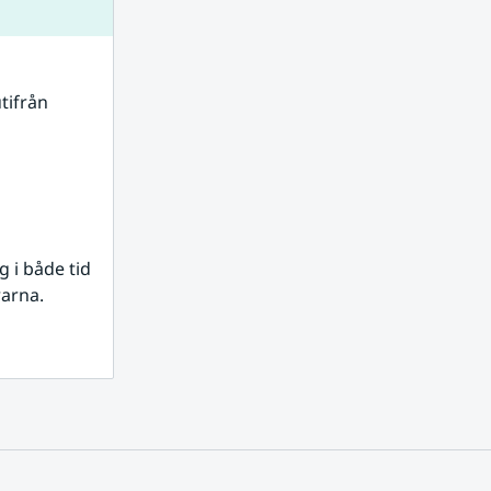
tifrån 
i både tid 
rarna.