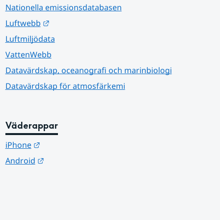
Nationella emissionsdatabasen
Länk till annan webbplats.
Luftwebb
Luftmiljödata
VattenWebb
Datavärdskap, oceanografi och marinbiologi
Datavärdskap för atmosfärkemi
Väderappar
Länk till annan webbplats.
iPhone
Länk till annan webbplats.
Android