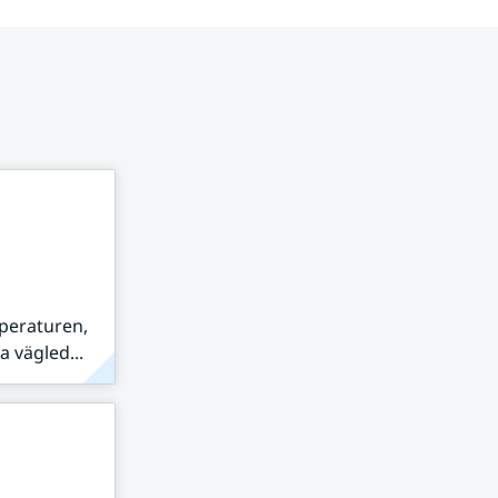
peraturen,
 vägled...