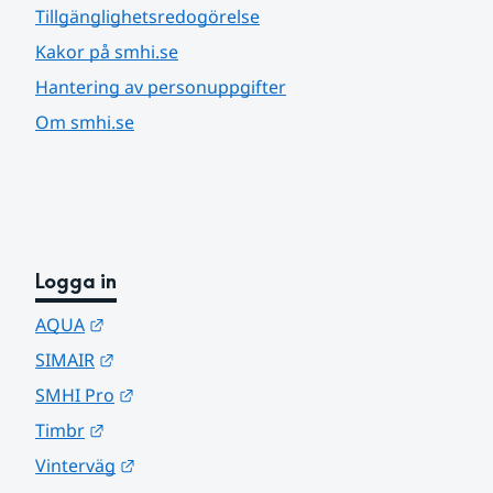
Tillgänglighetsredogörelse
Kakor på smhi.se
Hantering av personuppgifter
Om smhi.se
Logga in
Länk till annan webbplats.
AQUA
Länk till annan webbplats.
SIMAIR
Länk till annan webbplats.
SMHI Pro
Länk till annan webbplats.
Timbr
Länk till annan webbplats.
Vinterväg