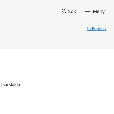
Sök
Meny
In English
 särskilda 