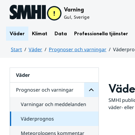
Hoppa till sidans innehåll
Varning
Gul, Sverige
Väder
Klimat
Data
Professionella tjänster
Start
Väder
Prognoser och varningar
Väderpr
varningar
och
Huvudinnehåll
Prognoser
för
Undersidor
Väder
Väde
Prognoser och varningar
SMHI public
Varningar och meddelanden
väder- eller
Väderprognos
Meteorologens kommentar