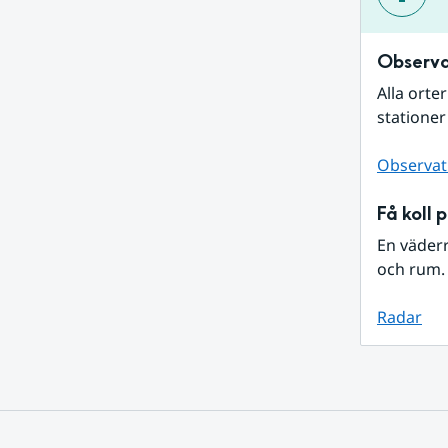
Observa
Alla orte
stationer
Observat
Få koll 
En väder
och rum. 
Radar