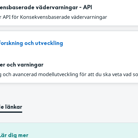
ensbaserade vädervarningar - API
r API för Konsekvensbaserade vädervarningar
Forskning och utveckling
er och varningar
 och avancerad modellutveckling för att du ska veta vad s
e länkar
Lär dig mer