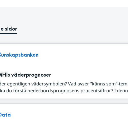
e sidor
Kunskapsbanken
MHIs väderprognoser
der egentligen vädersymbolen? Vad avser ”känns som”-tem
ka du förstå nederbördsprognosens procentsiffror? I denna
Data