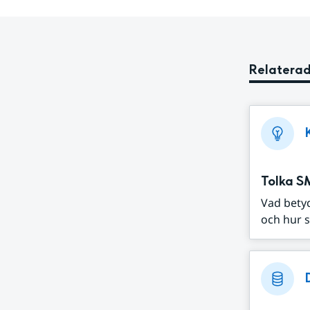
Relaterad
Tolka S
Vad bety
och hur s