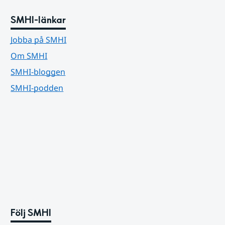
SMHI-länkar
Jobba på SMHI
Om SMHI
SMHI-bloggen
SMHI-podden
Följ SMHI