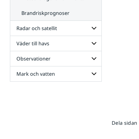
Brandriskprognoser
Radar och satellit
Väder till havs
Undersidor
för
Radar
Observationer
Undersidor
och
för
satellit
Väder
Mark och vatten
Undersidor
till
för
havs
Observationer
Undersidor
för
Mark
och
vatten
Dela sidan