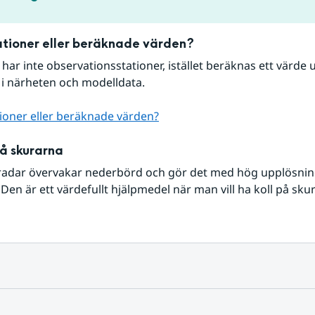
tioner eller beräknade värden?
r har inte observationsstationer, istället beräknas ett värde u
 i närheten och modelldata.
ioner eller beräknade värden?
på skurarna
radar övervakar nederbörd och gör det med hög upplösning 
Den är ett värdefullt hjälpmedel när man vill ha koll på sku