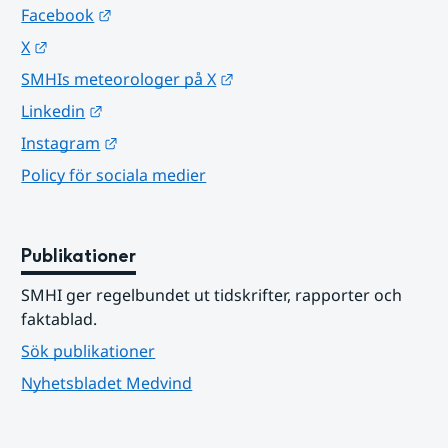
Länk till annan webbplats.
Facebook
Länk till annan webbplats.
X
Länk till annan webbplats.
SMHIs meteorologer på X
Länk till annan webbplats.
Linkedin
Länk till annan webbplats.
Instagram
Policy för sociala medier
Publikationer
SMHI ger regelbundet ut tidskrifter, rapporter och 
faktablad.
Sök publikationer
Nyhetsbladet Medvind