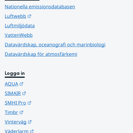
Nationella emissionsdatabasen
Länk till annan webbplats.
Luftwebb
Luftmiljödata
VattenWebb
Datavärdskap, oceanografi och marinbiologi
Datavärdskap för atmosfärkemi
Logga in
Länk till annan webbplats.
AQUA
Länk till annan webbplats.
SIMAIR
Länk till annan webbplats.
SMHI Pro
Länk till annan webbplats.
Timbr
Länk till annan webbplats.
Vinterväg
Länk till annan webbplats.
Väderlarm