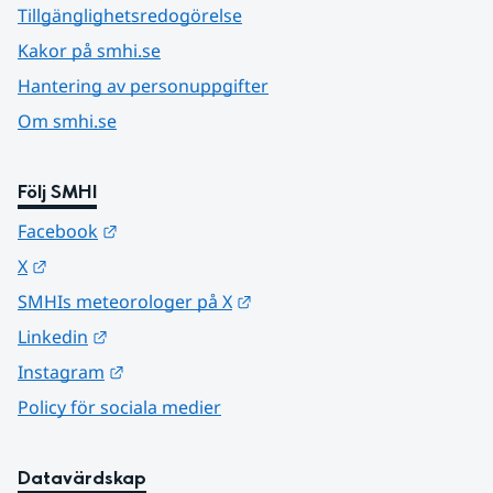
Tillgänglighetsredogörelse
Kakor på smhi.se
Hantering av personuppgifter
Om smhi.se
Följ SMHI
Länk till annan webbplats.
Facebook
Länk till annan webbplats.
X
Länk till annan webbplats.
SMHIs meteorologer på X
Länk till annan webbplats.
Linkedin
Länk till annan webbplats.
Instagram
Policy för sociala medier
Datavärdskap