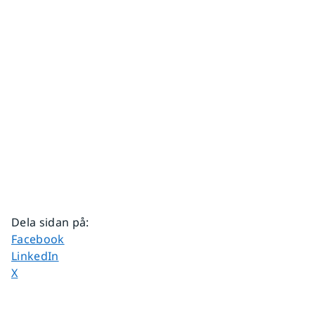
Dela sidan på
:
Dela sidan på
Facebook
Dela sidan på
LinkedIn
Dela sidan på
X