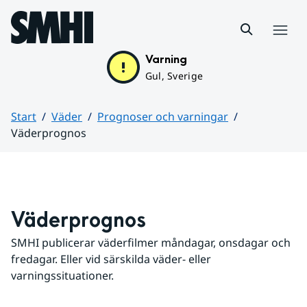
Hoppa till sidans innehåll
Meny
Varning
Gul, Sverige
Start
Väder
Prognoser och varningar
Väderprognos
Huvudinnehåll
Väderprognos
SMHI publicerar väderfilmer måndagar, onsdagar och 
fredagar. Eller vid särskilda väder- eller 
varningssituationer.