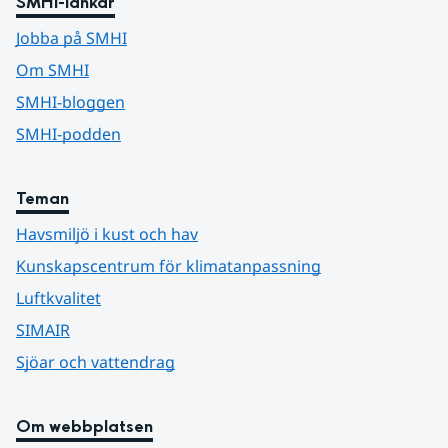
SMHI-länkar
Jobba på SMHI
Om SMHI
SMHI-bloggen
SMHI-podden
Teman
Havsmiljö i kust och hav
Kunskapscentrum för klimatanpassning
Luftkvalitet
SIMAIR
Sjöar och vattendrag
Om webbplatsen