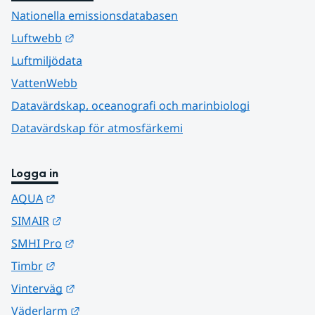
Nationella emissionsdatabasen
Länk till annan webbplats.
Luftwebb
Luftmiljödata
VattenWebb
Datavärdskap, oceanografi och marinbiologi
Datavärdskap för atmosfärkemi
Logga in
Länk till annan webbplats.
AQUA
Länk till annan webbplats.
SIMAIR
Länk till annan webbplats.
SMHI Pro
Länk till annan webbplats.
Timbr
Länk till annan webbplats.
Vinterväg
Länk till annan webbplats.
Väderlarm