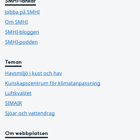
SMHI-länkar
Jobba på SMHI
Om SMHI
SMHI-bloggen
SMHI-podden
Teman
Havsmiljö i kust och hav
Kunskapscentrum för klimatanpassning
Luftkvalitet
SIMAIR
Sjöar och vattendrag
Om webbplatsen