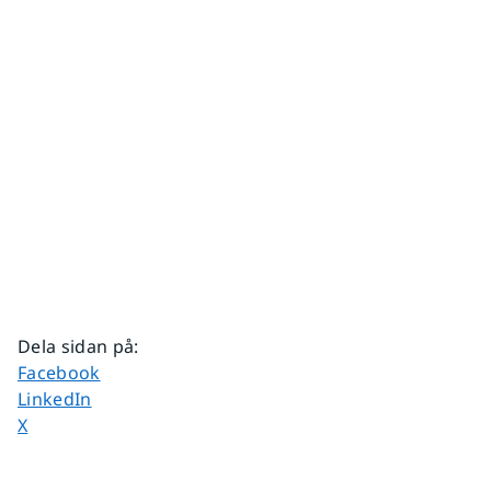
Dela sidan på
:
Dela sidan på
Facebook
Dela sidan på
LinkedIn
Dela sidan på
X