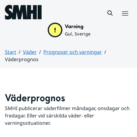
Hoppa till sidans innehåll
Meny
Varning
Gul, Sverige
Start
Väder
Prognoser och varningar
Väderprognos
Huvudinnehåll
Väderprognos
SMHI publicerar väderfilmer måndagar, onsdagar och 
fredagar. Eller vid särskilda väder- eller 
varningssituationer.