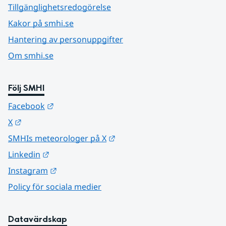
Tillgänglighetsredogörelse
Kakor på smhi.se
Hantering av personuppgifter
Om smhi.se
Följ SMHI
Länk till annan webbplats.
Facebook
Länk till annan webbplats.
X
Länk till annan webbplats.
SMHIs meteorologer på X
Länk till annan webbplats.
Linkedin
Länk till annan webbplats.
Instagram
Policy för sociala medier
Datavärdskap