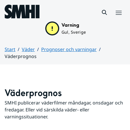
Hoppa till sidans innehåll
Meny
Varning
Gul, Sverige
Start
Väder
Prognoser och varningar
Väderprognos
Huvudinnehåll
Väderprognos
SMHI publicerar väderfilmer måndagar, onsdagar och 
fredagar. Eller vid särskilda väder- eller 
varningssituationer.