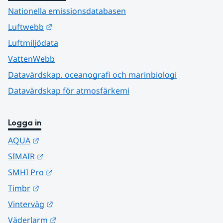
Nationella emissionsdatabasen
Länk till annan webbplats.
Luftwebb
Luftmiljödata
VattenWebb
Datavärdskap, oceanografi och marinbiologi
Datavärdskap för atmosfärkemi
Logga in
Länk till annan webbplats.
AQUA
Länk till annan webbplats.
SIMAIR
Länk till annan webbplats.
SMHI Pro
Länk till annan webbplats.
Timbr
Länk till annan webbplats.
Vinterväg
Länk till annan webbplats.
Väderlarm