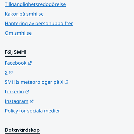
Tillgänglighetsredogörelse
Kakor på smhi.se
Hantering av personuppgifter
Om smhi.se
Följ SMHI
Länk till annan webbplats.
Facebook
Länk till annan webbplats.
X
Länk till annan webbplats.
SMHIs meteorologer på X
Länk till annan webbplats.
Linkedin
Länk till annan webbplats.
Instagram
Policy för sociala medier
Datavärdskap