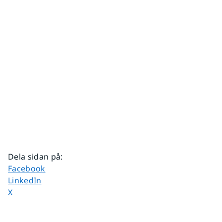
Dela sidan på
:
Dela sidan på
Facebook
Dela sidan på
LinkedIn
Dela sidan på
X