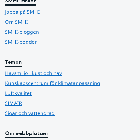
SMHI-länkar
Jobba på SMHI
Om SMHI
SMHI-bloggen
SMHI-podden
Teman
Havsmiljö i kust och hav
Kunskapscentrum för klimatanpassning
Luftkvalitet
SIMAIR
Sjöar och vattendrag
Om webbplatsen