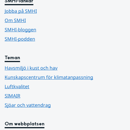
SMHI-länkar
Jobba på SMHI
Om SMHI
SMHI-bloggen
SMHI-podden
Teman
Havsmiljö i kust och hav
Kunskapscentrum för klimatanpassning
Luftkvalitet
SIMAIR
Sjöar och vattendrag
Om webbplatsen