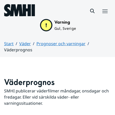
Hoppa till sidans innehåll
Meny
Varning
Gul, Sverige
Start
Väder
Prognoser och varningar
Väderprognos
Huvudinnehåll
Väderprognos
SMHI publicerar väderfilmer måndagar, onsdagar och 
fredagar. Eller vid särskilda väder- eller 
varningssituationer.