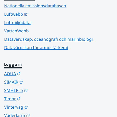
Nationella emissionsdatabasen
Länk till annan webbplats.
Luftwebb
Luftmiljödata
VattenWebb
Datavärdskap, oceanografi och marinbiologi
Datavärdskap för atmosfärkemi
Logga in
Länk till annan webbplats.
AQUA
Länk till annan webbplats.
SIMAIR
Länk till annan webbplats.
SMHI Pro
Länk till annan webbplats.
Timbr
Länk till annan webbplats.
Vinterväg
Länk till annan webbplats.
Väderlarm