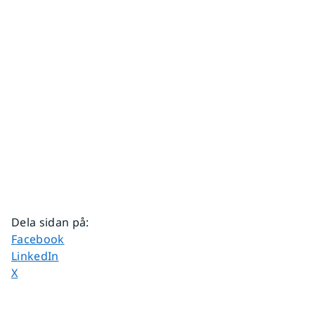
Dela sidan på
:
Dela sidan på
Facebook
Dela sidan på
LinkedIn
Dela sidan på
X