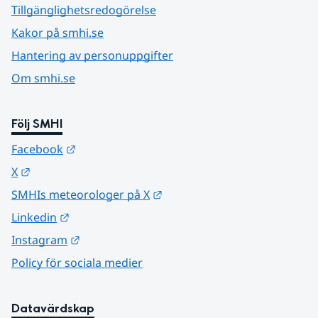
Tillgänglighetsredogörelse
Kakor på smhi.se
Hantering av personuppgifter
Om smhi.se
Följ SMHI
Länk till annan webbplats.
Facebook
Länk till annan webbplats.
X
Länk till annan webbplats.
SMHIs meteorologer på X
Länk till annan webbplats.
Linkedin
Länk till annan webbplats.
Instagram
Policy för sociala medier
Datavärdskap