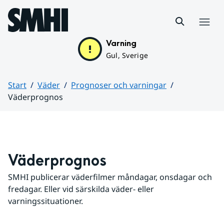
Hoppa till sidans innehåll
Meny
Varning
Gul, Sverige
Start
Väder
Prognoser och varningar
Väderprognos
Huvudinnehåll
Väderprognos
SMHI publicerar väderfilmer måndagar, onsdagar och 
fredagar. Eller vid särskilda väder- eller 
varningssituationer.