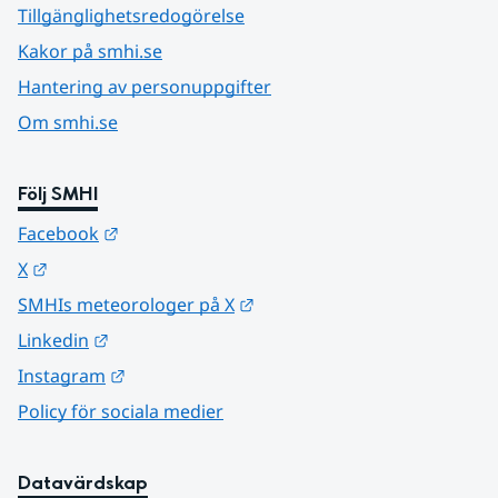
Tillgänglighetsredogörelse
Kakor på smhi.se
Hantering av personuppgifter
Om smhi.se
Följ SMHI
Länk till annan webbplats.
Facebook
Länk till annan webbplats.
X
Länk till annan webbplats.
SMHIs meteorologer på X
Länk till annan webbplats.
Linkedin
Länk till annan webbplats.
Instagram
Policy för sociala medier
Datavärdskap