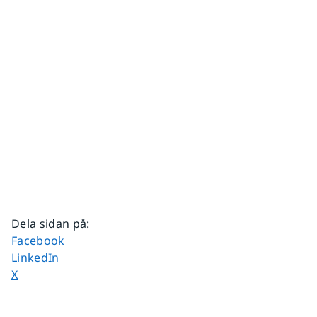
Dela sidan på
:
Dela sidan på
Facebook
Dela sidan på
LinkedIn
Dela sidan på
X