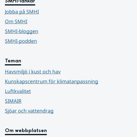
SMHI-länkar
Jobba på SMHI
Om SMHI
SMHI-bloggen
SMHI-podden
Teman
Havsmiljö i kust och hav
Kunskapscentrum för klimatanpassning
Luftkvalitet
SIMAIR
Sjöar och vattendrag
Om webbplatsen