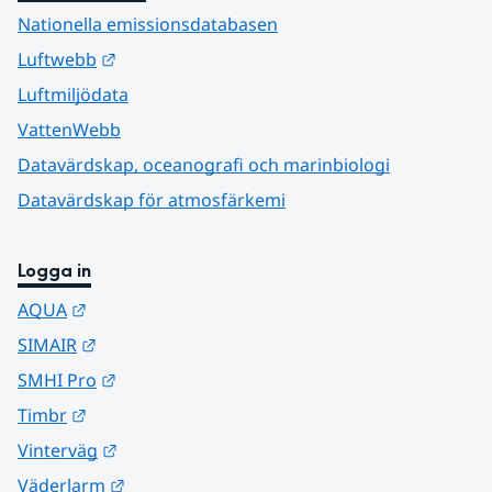
Nationella emissionsdatabasen
Länk till annan webbplats.
Luftwebb
Luftmiljödata
VattenWebb
Datavärdskap, oceanografi och marinbiologi
Datavärdskap för atmosfärkemi
Logga in
Länk till annan webbplats.
AQUA
Länk till annan webbplats.
SIMAIR
Länk till annan webbplats.
SMHI Pro
Länk till annan webbplats.
Timbr
Länk till annan webbplats.
Vinterväg
Länk till annan webbplats.
Väderlarm