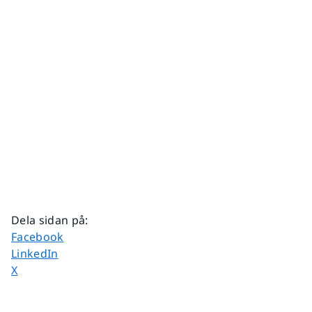
Dela sidan på
:
Dela sidan på
Facebook
Dela sidan på
LinkedIn
Dela sidan på
X