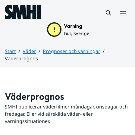
Hoppa till sidans innehåll
Meny
Varning
Gul, Sverige
Start
Väder
Prognoser och varningar
Väderprognos
Huvudinnehåll
Väderprognos
SMHI publicerar väderfilmer måndagar, onsdagar och 
fredagar. Eller vid särskilda väder- eller 
varningssituationer.