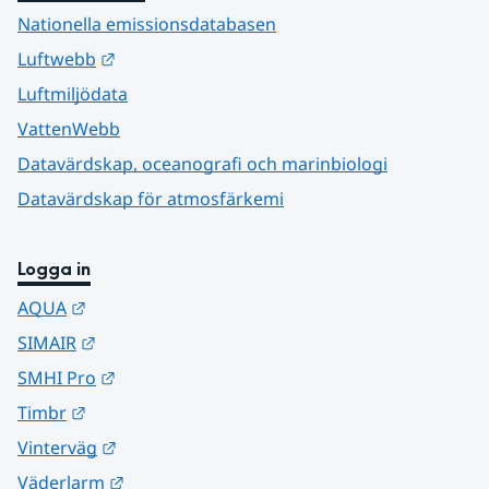
Nationella emissionsdatabasen
Länk till annan webbplats.
Luftwebb
Luftmiljödata
VattenWebb
Datavärdskap, oceanografi och marinbiologi
Datavärdskap för atmosfärkemi
Logga in
Länk till annan webbplats.
AQUA
Länk till annan webbplats.
SIMAIR
Länk till annan webbplats.
SMHI Pro
Länk till annan webbplats.
Timbr
Länk till annan webbplats.
Vinterväg
Länk till annan webbplats.
Väderlarm