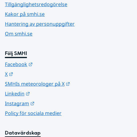
Tillgänglighetsredogörelse
Kakor på smhi.se
Hantering av personuppgifter
Om smhi.se
Följ SMHI
Länk till annan webbplats.
Facebook
Länk till annan webbplats.
X
Länk till annan webbplats.
SMHIs meteorologer på X
Länk till annan webbplats.
Linkedin
Länk till annan webbplats.
Instagram
Policy för sociala medier
Datavärdskap