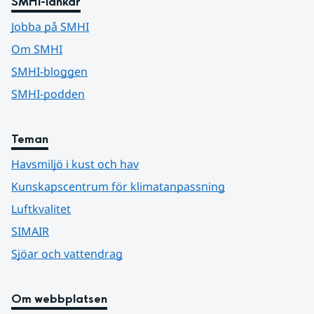
SMHI-länkar
Jobba på SMHI
Om SMHI
SMHI-bloggen
SMHI-podden
Teman
Havsmiljö i kust och hav
Kunskapscentrum för klimatanpassning
Luftkvalitet
SIMAIR
Sjöar och vattendrag
Om webbplatsen