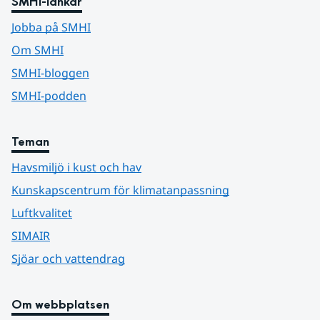
SMHI-länkar
Jobba på SMHI
Om SMHI
SMHI-bloggen
SMHI-podden
Teman
Havsmiljö i kust och hav
Kunskapscentrum för klimatanpassning
Luftkvalitet
SIMAIR
Sjöar och vattendrag
Om webbplatsen