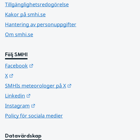
Tillgänglighetsredogörelse
Kakor på smhi.se
Hantering av personuppgifter
Om smhi.se
Följ SMHI
Länk till annan webbplats.
Facebook
Länk till annan webbplats.
X
Länk till annan webbplats.
SMHIs meteorologer på X
Länk till annan webbplats.
Linkedin
Länk till annan webbplats.
Instagram
Policy för sociala medier
Datavärdskap