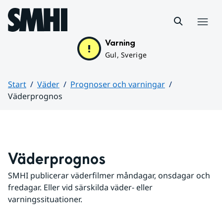
Hoppa till sidans innehåll
Meny
Varning
Gul, Sverige
Start
Väder
Prognoser och varningar
Väderprognos
Huvudinnehåll
Väderprognos
SMHI publicerar väderfilmer måndagar, onsdagar och 
fredagar. Eller vid särskilda väder- eller 
varningssituationer.