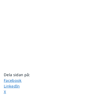
Dela sidan på
:
Dela sidan på
Facebook
Dela sidan på
LinkedIn
Dela sidan på
X