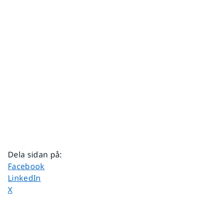
Dela sidan på
:
Dela sidan på
Facebook
Dela sidan på
LinkedIn
Dela sidan på
X