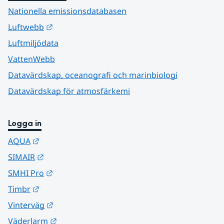
Nationella emissionsdatabasen
Länk till annan webbplats.
Luftwebb
Luftmiljödata
VattenWebb
Datavärdskap, oceanografi och marinbiologi
Datavärdskap för atmosfärkemi
Logga in
Länk till annan webbplats.
AQUA
Länk till annan webbplats.
SIMAIR
Länk till annan webbplats.
SMHI Pro
Länk till annan webbplats.
Timbr
Länk till annan webbplats.
Vinterväg
Länk till annan webbplats.
Väderlarm