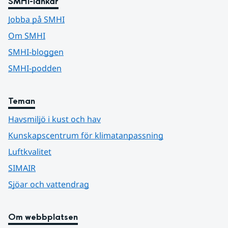
SMHI-länkar
Jobba på SMHI
Om SMHI
SMHI-bloggen
SMHI-podden
Teman
Havsmiljö i kust och hav
Kunskapscentrum för klimatanpassning
Luftkvalitet
SIMAIR
Sjöar och vattendrag
Om webbplatsen