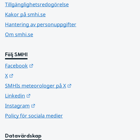
Tillgänglighetsredogörelse
Kakor på smhi.se
Hantering av personuppgifter
Om smhi.se
Följ SMHI
Länk till annan webbplats.
Facebook
Länk till annan webbplats.
X
Länk till annan webbplats.
SMHIs meteorologer på X
Länk till annan webbplats.
Linkedin
Länk till annan webbplats.
Instagram
Policy för sociala medier
Datavärdskap