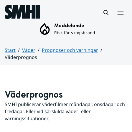
Hoppa till sidans innehåll
Meny
Meddelande
Risk för skogsbrand
Start
Väder
Prognoser och varningar
Väderprognos
Huvudinnehåll
Väderprognos
SMHI publicerar väderfilmer måndagar, onsdagar och 
fredagar. Eller vid särskilda väder- eller 
varningssituationer.