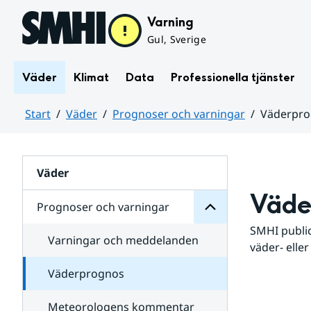
Hoppa till sidans innehåll
Varning
Gul, Sverige
Väder
Klimat
Data
Professionella tjänster
Start
Väder
Prognoser och varningar
Väderpr
varningar
och
Huvudinnehåll
Prognoser
för
Undersidor
Väder
Väde
Prognoser och varningar
SMHI public
Varningar och meddelanden
väder- eller
Väderprognos
Meteorologens kommentar