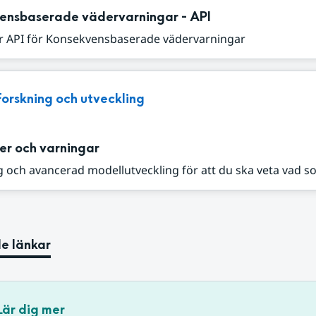
ensbaserade vädervarningar - API
r API för Konsekvensbaserade vädervarningar
Forskning och utveckling
er och varningar
 och avancerad modellutveckling för att du ska veta vad s
e länkar
Lär dig mer