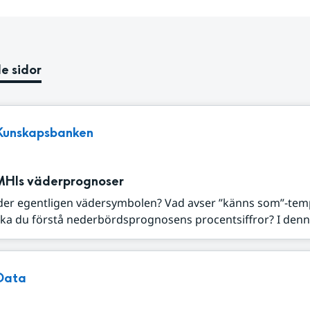
e sidor
Kunskapsbanken
MHIs väderprognoser
der egentligen vädersymbolen? Vad avser ”känns som”-tem
ka du förstå nederbördsprognosens procentsiffror? I denna
Data