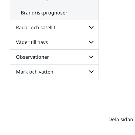
Brandriskprognoser
Radar och satellit
Väder till havs
Undersidor
för
Radar
Observationer
Undersidor
och
för
satellit
Väder
Mark och vatten
Undersidor
till
för
havs
Observationer
Undersidor
för
Mark
och
vatten
Dela sidan