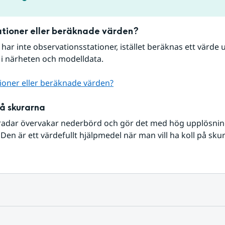
tioner eller beräknade värden?
r har inte observationsstationer, istället beräknas ett värde u
 i närheten och modelldata.
ioner eller beräknade värden?
på skurarna
radar övervakar nederbörd och gör det med hög upplösning 
Den är ett värdefullt hjälpmedel när man vill ha koll på sku