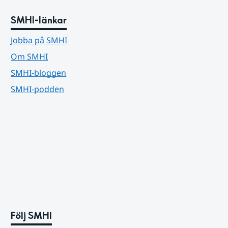
SMHI-länkar
Jobba på SMHI
Om SMHI
SMHI-bloggen
SMHI-podden
Följ SMHI