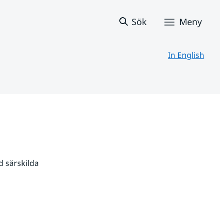
Sök
Meny
In English
 särskilda 