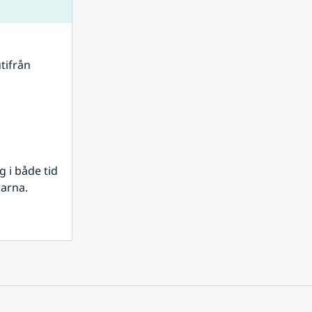
tifrån 
i både tid 
rarna.