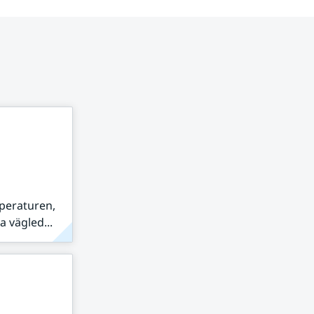
peraturen,
 vägled...