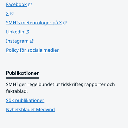
Länk till annan webbplats.
Facebook
Länk till annan webbplats.
X
Länk till annan webbplats.
SMHIs meteorologer på X
Länk till annan webbplats.
Linkedin
Länk till annan webbplats.
Instagram
Policy för sociala medier
Publikationer
SMHI ger regelbundet ut tidskrifter, rapporter och 
faktablad.
Sök publikationer
Nyhetsbladet Medvind