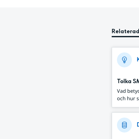
Relaterad
Tolka S
Vad bety
och hur s