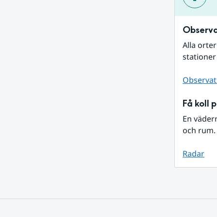
Observa
Alla orte
stationer
Observat
Få koll 
En väder
och rum. 
Radar