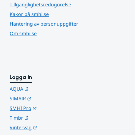
Tillgänglighetsredogörelse
Kakor på smhi.se
Hantering av personuppgifter
Om smhi.se
Logga in
Länk till annan webbplats.
AQUA
Länk till annan webbplats.
SIMAIR
Länk till annan webbplats.
SMHI Pro
Länk till annan webbplats.
Timbr
Länk till annan webbplats.
Vinterväg