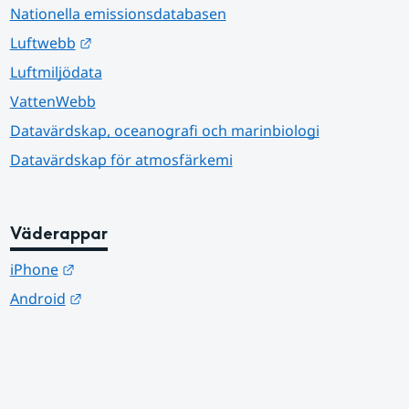
Nationella emissionsdatabasen
Länk till annan webbplats.
Luftwebb
Luftmiljödata
VattenWebb
Datavärdskap, oceanografi och marinbiologi
Datavärdskap för atmosfärkemi
Väderappar
Länk till annan webbplats.
iPhone
Länk till annan webbplats.
Android