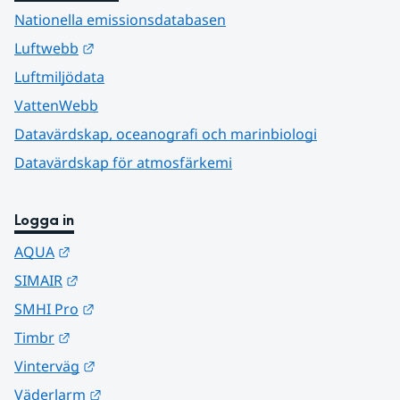
Nationella emissionsdatabasen
Länk till annan webbplats.
Luftwebb
Luftmiljödata
VattenWebb
Datavärdskap, oceanografi och marinbiologi
Datavärdskap för atmosfärkemi
Logga in
Länk till annan webbplats.
AQUA
Länk till annan webbplats.
SIMAIR
Länk till annan webbplats.
SMHI Pro
Länk till annan webbplats.
Timbr
Länk till annan webbplats.
Vinterväg
Länk till annan webbplats.
Väderlarm