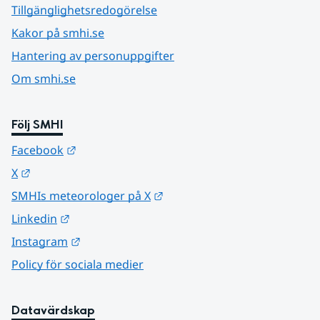
Tillgänglighetsredogörelse
Kakor på smhi.se
Hantering av personuppgifter
Om smhi.se
Följ SMHI
Länk till annan webbplats.
Facebook
Länk till annan webbplats.
X
Länk till annan webbplats.
SMHIs meteorologer på X
Länk till annan webbplats.
Linkedin
Länk till annan webbplats.
Instagram
Policy för sociala medier
Datavärdskap