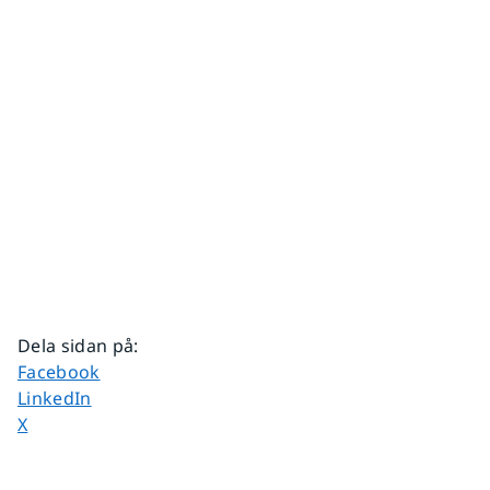
Dela sidan på
:
Dela sidan på
Facebook
Dela sidan på
LinkedIn
Dela sidan på
X