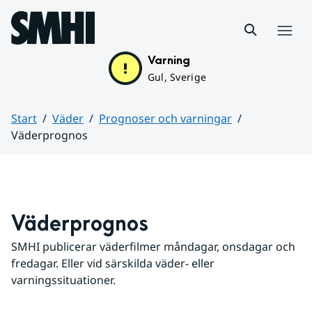
Hoppa till sidans innehåll
Meny
Varning
Gul, Sverige
Start
Väder
Prognoser och varningar
Väderprognos
Huvudinnehåll
Väderprognos
SMHI publicerar väderfilmer måndagar, onsdagar och 
fredagar. Eller vid särskilda väder- eller 
varningssituationer.