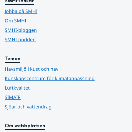
SMHI-länkar
Jobba på SMHI
Om SMHI
SMHI-bloggen
SMHI-podden
Teman
Havsmiljö i kust och hav
Kunskapscentrum för klimatanpassning
Luftkvalitet
SIMAIR
Sjöar och vattendrag
Om webbplatsen