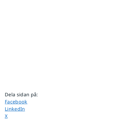
Dela sidan på
:
Dela sidan på
Facebook
Dela sidan på
LinkedIn
Dela sidan på
X