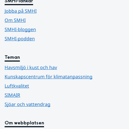
SMHI-länkar
Jobba på SMHI
Om SMHI
SMHI-bloggen
SMHI-podden
Teman
Havsmiljö i kust och hav
Kunskapscentrum för klimatanpassning
Luftkvalitet
SIMAIR
Sjöar och vattendrag
Om webbplatsen