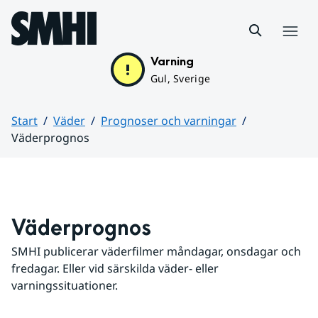
Hoppa till sidans innehåll
Meny
Varning
Gul, Sverige
Start
Väder
Prognoser och varningar
Väderprognos
Huvudinnehåll
Väderprognos
SMHI publicerar väderfilmer måndagar, onsdagar och 
fredagar. Eller vid särskilda väder- eller 
varningssituationer.