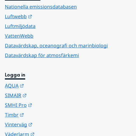
Nationella emissionsdatabasen
Länk till annan webbplats.
Luftwebb
Luftmiljödata
VattenWebb
Datavärdskap, oceanografi och marinbiologi
Datavärdskap för atmosfärkemi
Logga in
Länk till annan webbplats.
AQUA
Länk till annan webbplats.
SIMAIR
Länk till annan webbplats.
SMHI Pro
Länk till annan webbplats.
Timbr
Länk till annan webbplats.
Vinterväg
Länk till annan webbplats.
Väderlarm