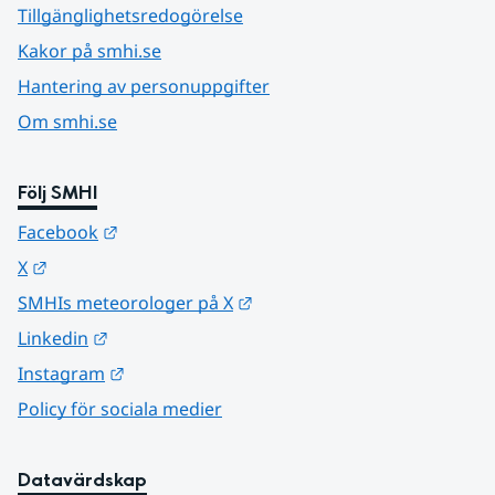
Tillgänglighetsredogörelse
Kakor på smhi.se
Hantering av personuppgifter
Om smhi.se
Följ SMHI
Länk till annan webbplats.
Facebook
Länk till annan webbplats.
X
Länk till annan webbplats.
SMHIs meteorologer på X
Länk till annan webbplats.
Linkedin
Länk till annan webbplats.
Instagram
Policy för sociala medier
Datavärdskap