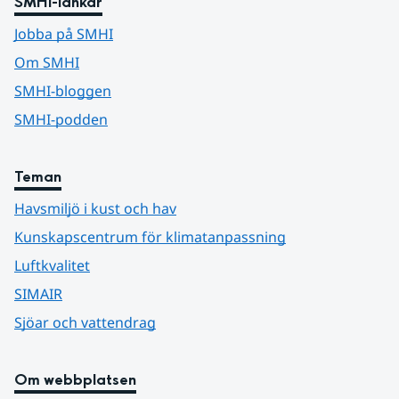
SMHI-länkar
Jobba på SMHI
Om SMHI
SMHI-bloggen
SMHI-podden
Teman
Havsmiljö i kust och hav
Kunskapscentrum för klimatanpassning
Luftkvalitet
SIMAIR
Sjöar och vattendrag
Om webbplatsen