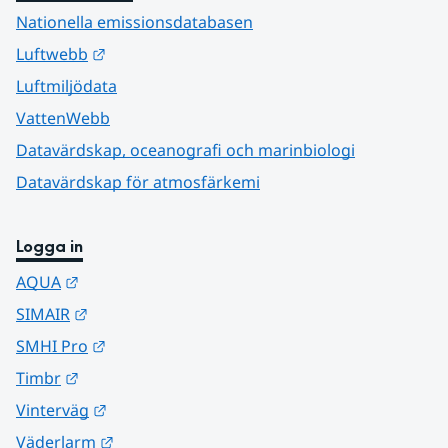
Nationella emissionsdatabasen
Länk till annan webbplats.
Luftwebb
Luftmiljödata
VattenWebb
Datavärdskap, oceanografi och marinbiologi
Datavärdskap för atmosfärkemi
Logga in
Länk till annan webbplats.
AQUA
Länk till annan webbplats.
SIMAIR
Länk till annan webbplats.
SMHI Pro
Länk till annan webbplats.
Timbr
Länk till annan webbplats.
Vinterväg
Länk till annan webbplats.
Väderlarm