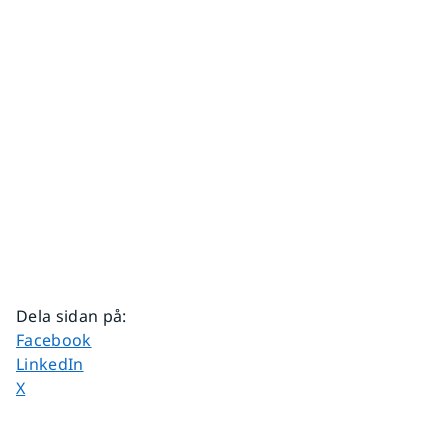
Dela sidan på
:
Dela sidan på
Facebook
Dela sidan på
LinkedIn
Dela sidan på
X