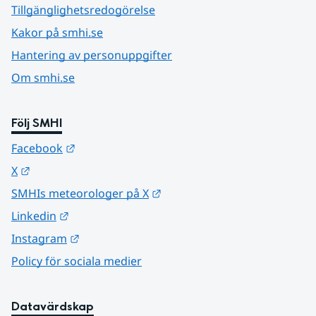
Tillgänglighetsredogörelse
Kakor på smhi.se
Hantering av personuppgifter
Om smhi.se
Följ SMHI
Länk till annan webbplats.
Facebook
Länk till annan webbplats.
X
Länk till annan webbplats.
SMHIs meteorologer på X
Länk till annan webbplats.
Linkedin
Länk till annan webbplats.
Instagram
Policy för sociala medier
Datavärdskap