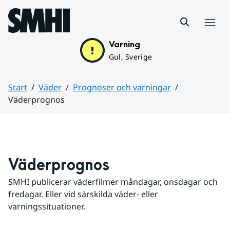
Hoppa till sidans innehåll
Meny
Varning
Gul, Sverige
Start
Väder
Prognoser och varningar
Väderprognos
Huvudinnehåll
Väderprognos
SMHI publicerar väderfilmer måndagar, onsdagar och 
fredagar. Eller vid särskilda väder- eller 
varningssituationer.