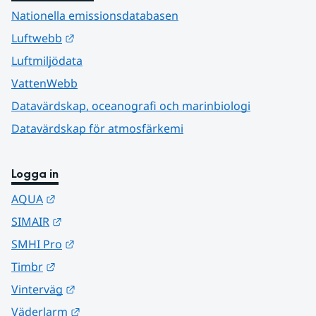
Nationella emissionsdatabasen
Länk till annan webbplats.
Luftwebb
Luftmiljödata
VattenWebb
Datavärdskap, oceanografi och marinbiologi
Datavärdskap för atmosfärkemi
Logga in
Länk till annan webbplats.
AQUA
Länk till annan webbplats.
SIMAIR
Länk till annan webbplats.
SMHI Pro
Länk till annan webbplats.
Timbr
Länk till annan webbplats.
Vinterväg
Länk till annan webbplats.
Väderlarm