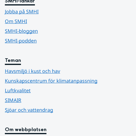
SMHI-länkar
Jobba på SMHI
Om SMHI
SMHI-bloggen
SMHI-podden
Teman
Havsmiljö i kust och hav
Kunskapscentrum för klimatanpassning
Luftkvalitet
SIMAIR
Sjöar och vattendrag
Om webbplatsen