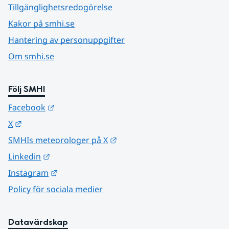
Tillgänglighetsredogörelse
Kakor på smhi.se
Hantering av personuppgifter
Om smhi.se
Följ SMHI
Länk till annan webbplats.
Facebook
Länk till annan webbplats.
X
Länk till annan webbplats.
SMHIs meteorologer på X
Länk till annan webbplats.
Linkedin
Länk till annan webbplats.
Instagram
Policy för sociala medier
Datavärdskap