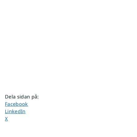
Dela sidan på
:
Dela sidan på
Facebook
Dela sidan på
LinkedIn
Dela sidan på
X