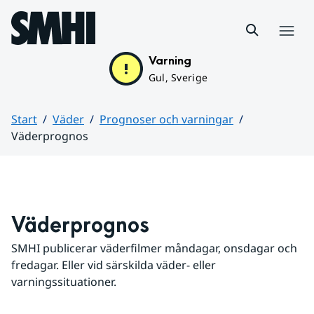
Hoppa till sidans innehåll
Meny
Varning
Gul, Sverige
Start
Väder
Prognoser och varningar
Väderprognos
Huvudinnehåll
Väderprognos
SMHI publicerar väderfilmer måndagar, onsdagar och 
fredagar. Eller vid särskilda väder- eller 
varningssituationer.