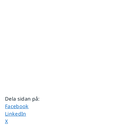
Dela sidan på
:
Dela sidan på
Facebook
Dela sidan på
LinkedIn
Dela sidan på
X