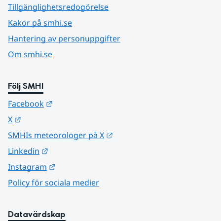
Tillgänglighetsredogörelse
Kakor på smhi.se
Hantering av personuppgifter
Om smhi.se
Följ SMHI
Länk till annan webbplats.
Facebook
Länk till annan webbplats.
X
Länk till annan webbplats.
SMHIs meteorologer på X
Länk till annan webbplats.
Linkedin
Länk till annan webbplats.
Instagram
Policy för sociala medier
Datavärdskap