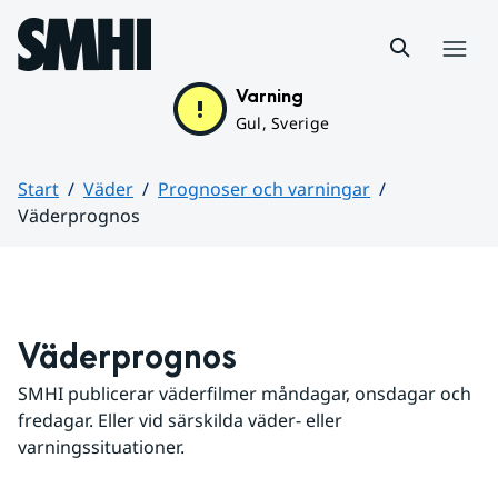
Hoppa till sidans innehåll
Meny
Varning
Gul, Sverige
Start
Väder
Prognoser och varningar
Väderprognos
Huvudinnehåll
Väderprognos
SMHI publicerar väderfilmer måndagar, onsdagar och 
fredagar. Eller vid särskilda väder- eller 
varningssituationer.