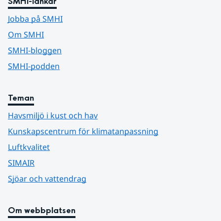
SMHI-länkar
Jobba på SMHI
Om SMHI
SMHI-bloggen
SMHI-podden
Teman
Havsmiljö i kust och hav
Kunskapscentrum för klimatanpassning
Luftkvalitet
SIMAIR
Sjöar och vattendrag
Om webbplatsen