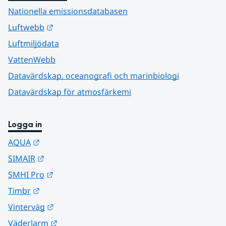
Nationella emissionsdatabasen
Länk till annan webbplats.
Luftwebb
Luftmiljödata
VattenWebb
Datavärdskap, oceanografi och marinbiologi
Datavärdskap för atmosfärkemi
Logga in
Länk till annan webbplats.
AQUA
Länk till annan webbplats.
SIMAIR
Länk till annan webbplats.
SMHI Pro
Länk till annan webbplats.
Timbr
Länk till annan webbplats.
Vinterväg
Länk till annan webbplats.
Väderlarm