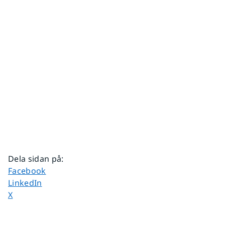
Dela sidan på
:
Dela sidan på
Facebook
Dela sidan på
LinkedIn
Dela sidan på
X