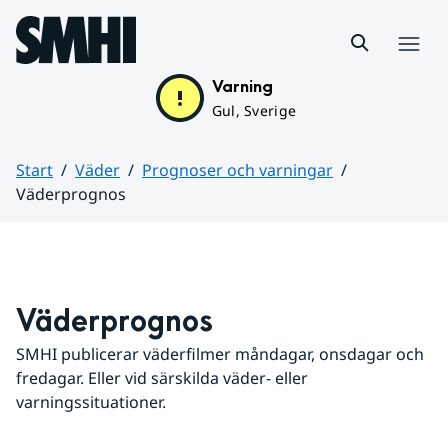
Hoppa till sidans innehåll
Meny
Varning
Gul, Sverige
Start
Väder
Prognoser och varningar
Väderprognos
Huvudinnehåll
Väderprognos
SMHI publicerar väderfilmer måndagar, onsdagar och 
fredagar. Eller vid särskilda väder- eller 
varningssituationer.