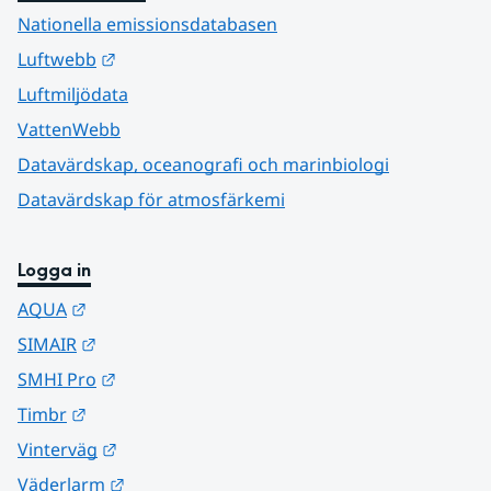
Nationella emissionsdatabasen
Länk till annan webbplats.
Luftwebb
Luftmiljödata
VattenWebb
Datavärdskap, oceanografi och marinbiologi
Datavärdskap för atmosfärkemi
Logga in
Länk till annan webbplats.
AQUA
Länk till annan webbplats.
SIMAIR
Länk till annan webbplats.
SMHI Pro
Länk till annan webbplats.
Timbr
Länk till annan webbplats.
Vinterväg
Länk till annan webbplats.
Väderlarm