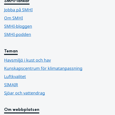
SMHI-länkar
Jobba på SMHI
Om SMHI
SMHI-bloggen
SMHI-podden
Teman
Havsmiljö i kust och hav
Kunskapscentrum för klimatanpassning
Luftkvalitet
SIMAIR
Sjöar och vattendrag
Om webbplatsen