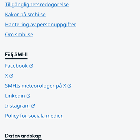
Tillgänglighetsredogörelse
Kakor på smhi.se
Hantering av personuppgifter
Om smhi.se
Följ SMHI
Länk till annan webbplats.
Facebook
Länk till annan webbplats.
X
Länk till annan webbplats.
SMHIs meteorologer på X
Länk till annan webbplats.
Linkedin
Länk till annan webbplats.
Instagram
Policy för sociala medier
Datavärdskap