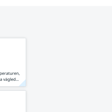
peraturen,
 vägled...