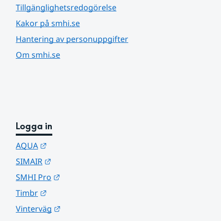
Tillgänglighetsredogörelse
Kakor på smhi.se
Hantering av personuppgifter
Om smhi.se
Logga in
Länk till annan webbplats.
AQUA
Länk till annan webbplats.
SIMAIR
Länk till annan webbplats.
SMHI Pro
Länk till annan webbplats.
Timbr
Länk till annan webbplats.
Vinterväg