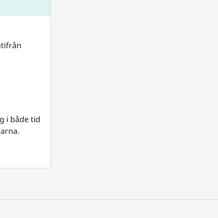
tifrån 
i både tid 
rarna.