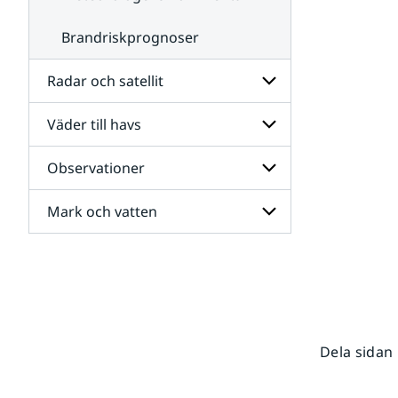
Brandriskprognoser
Radar och satellit
Väder till havs
Undersidor
för
Radar
Observationer
Undersidor
och
för
satellit
Väder
Mark och vatten
Undersidor
till
för
havs
Observationer
Undersidor
för
Mark
och
vatten
Dela sidan