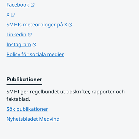
Länk till annan webbplats.
Facebook
Länk till annan webbplats.
X
Länk till annan webbplats.
SMHIs meteorologer på X
Länk till annan webbplats.
Linkedin
Länk till annan webbplats.
Instagram
Policy för sociala medier
Publikationer
SMHI ger regelbundet ut tidskrifter, rapporter och 
faktablad.
Sök publikationer
Nyhetsbladet Medvind