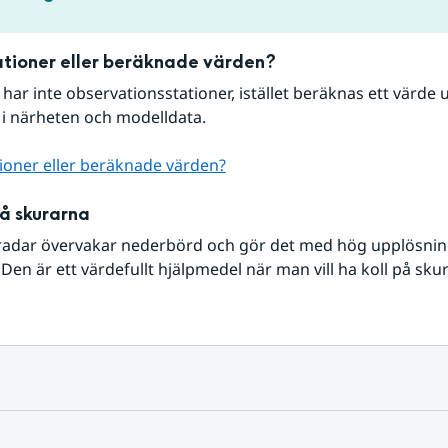
tioner eller beräknade värden?
r har inte observationsstationer, istället beräknas ett värde u
 i närheten och modelldata.
ioner eller beräknade värden?
på skurarna
radar övervakar nederbörd och gör det med hög upplösning 
Den är ett värdefullt hjälpmedel när man vill ha koll på sku