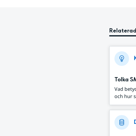
Relaterad
Tolka S
Vad bety
och hur s