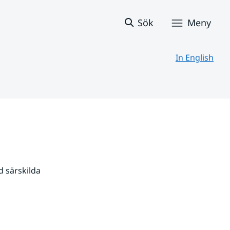
Sök
Meny
In English
 särskilda 