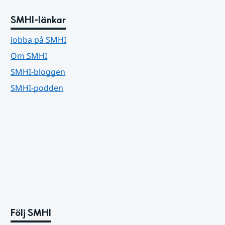
SMHI-länkar
Jobba på SMHI
Om SMHI
SMHI-bloggen
SMHI-podden
Följ SMHI