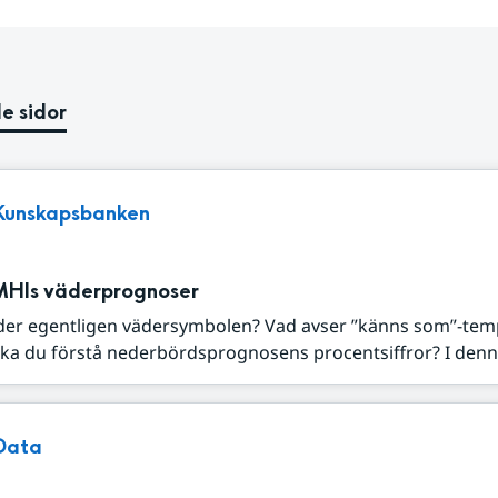
e sidor
Kunskapsbanken
MHIs väderprognoser
der egentligen vädersymbolen? Vad avser ”känns som”-tem
ka du förstå nederbördsprognosens procentsiffror? I denna
Data