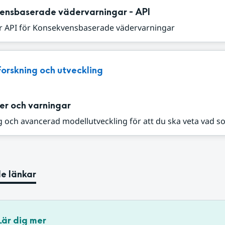
ensbaserade vädervarningar - API
r API för Konsekvensbaserade vädervarningar
Forskning och utveckling
er och varningar
 och avancerad modellutveckling för att du ska veta vad s
e länkar
Lär dig mer