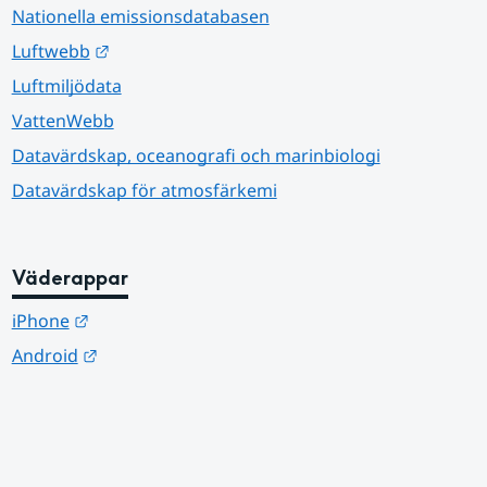
Nationella emissionsdatabasen
Länk till annan webbplats.
Luftwebb
Luftmiljödata
VattenWebb
Datavärdskap, oceanografi och marinbiologi
Datavärdskap för atmosfärkemi
Väderappar
Länk till annan webbplats.
iPhone
Länk till annan webbplats.
Android