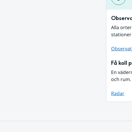
Observa
Alla orte
stationer
Observat
Få koll 
En väder
och rum. 
Radar