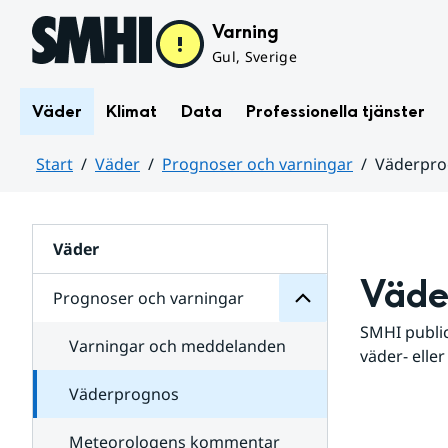
Hoppa till sidans innehåll
Varning
Gul, Sverige
Väder
Klimat
Data
Professionella tjänster
Start
Väder
Prognoser och varningar
Väderpr
varningar
och
Huvudinnehåll
Prognoser
för
Undersidor
Väder
Väde
Prognoser och varningar
SMHI public
Varningar och meddelanden
väder- eller
Väderprognos
Meteorologens kommentar