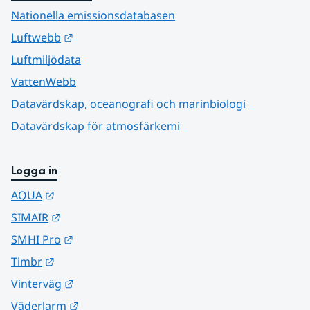
Nationella emissionsdatabasen
Länk till annan webbplats.
Luftwebb
Luftmiljödata
VattenWebb
Datavärdskap, oceanografi och marinbiologi
Datavärdskap för atmosfärkemi
Logga in
Länk till annan webbplats.
AQUA
Länk till annan webbplats.
SIMAIR
Länk till annan webbplats.
SMHI Pro
Länk till annan webbplats.
Timbr
Länk till annan webbplats.
Vinterväg
Länk till annan webbplats.
Väderlarm