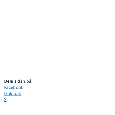
Dela sidan på
:
Dela sidan på
Facebook
Dela sidan på
LinkedIn
Dela sidan på
X