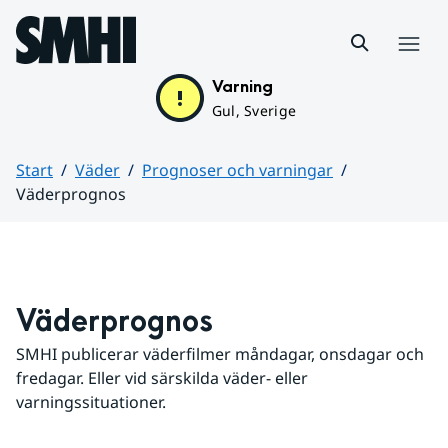
Hoppa till sidans innehåll
Meny
Varning
Gul, Sverige
Start
Väder
Prognoser och varningar
Väderprognos
Huvudinnehåll
Väderprognos
SMHI publicerar väderfilmer måndagar, onsdagar och 
fredagar. Eller vid särskilda väder- eller 
varningssituationer.