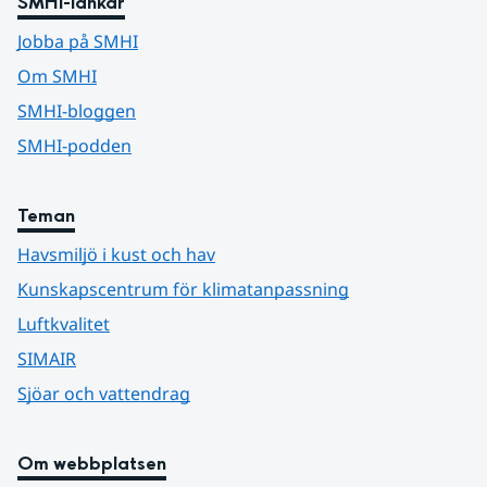
SMHI-länkar
Jobba på SMHI
Om SMHI
SMHI-bloggen
SMHI-podden
Teman
Havsmiljö i kust och hav
Kunskapscentrum för klimatanpassning
Luftkvalitet
SIMAIR
Sjöar och vattendrag
Om webbplatsen