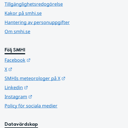
Tillgänglighetsredogörelse
Kakor på smhi.se
Hantering av personuppgifter
Om smhi.se
Följ SMHI
Länk till annan webbplats.
Facebook
Länk till annan webbplats.
X
Länk till annan webbplats.
SMHIs meteorologer på X
Länk till annan webbplats.
Linkedin
Länk till annan webbplats.
Instagram
Policy för sociala medier
Datavärdskap