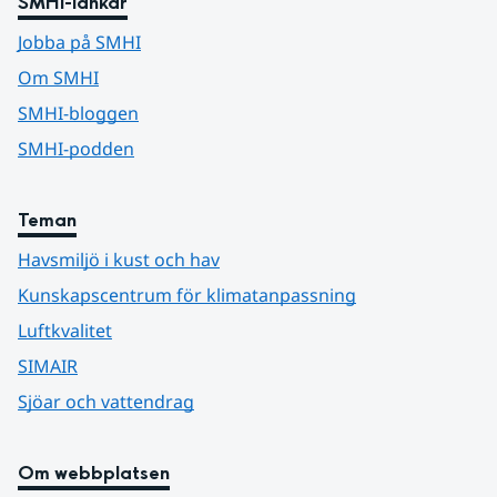
SMHI-länkar
Jobba på SMHI
Om SMHI
SMHI-bloggen
SMHI-podden
Teman
Havsmiljö i kust och hav
Kunskapscentrum för klimatanpassning
Luftkvalitet
SIMAIR
Sjöar och vattendrag
Om webbplatsen