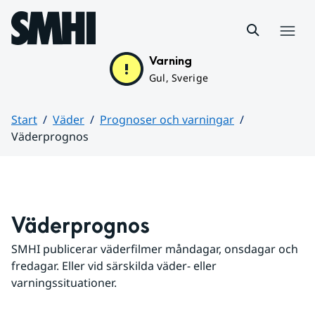
Hoppa till sidans innehåll
Meny
Varning
Gul, Sverige
Start
Väder
Prognoser och varningar
Väderprognos
Huvudinnehåll
Väderprognos
SMHI publicerar väderfilmer måndagar, onsdagar och 
fredagar. Eller vid särskilda väder- eller 
varningssituationer.