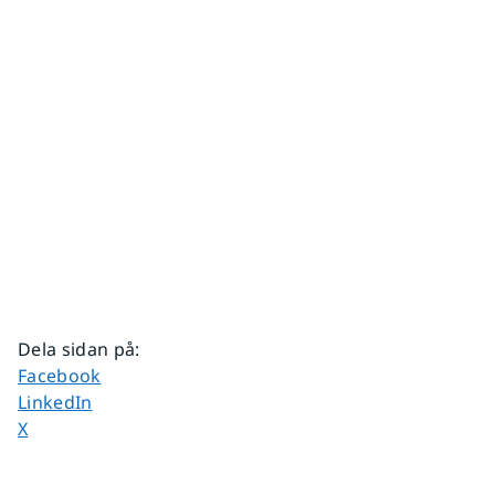
Dela sidan på
:
Dela sidan på
Facebook
Dela sidan på
LinkedIn
Dela sidan på
X