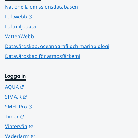
Nationella emissionsdatabasen
Länk till annan webbplats.
Luftwebb
Luftmiljödata
VattenWebb
Datavärdskap, oceanografi och marinbiologi
Datavärdskap för atmosfärkemi
Logga in
Länk till annan webbplats.
AQUA
Länk till annan webbplats.
SIMAIR
Länk till annan webbplats.
SMHI Pro
Länk till annan webbplats.
Timbr
Länk till annan webbplats.
Vinterväg
Länk till annan webbplats.
Väderlarm