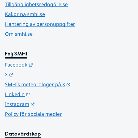
Tillgänglighetsredogörelse
Kakor på smhi.se
Hantering av personuppgifter
Om smhi.se
Följ SMHI
Länk till annan webbplats.
Facebook
Länk till annan webbplats.
X
Länk till annan webbplats.
SMHIs meteorologer på X
Länk till annan webbplats.
Linkedin
Länk till annan webbplats.
Instagram
Policy för sociala medier
Datavärdskap