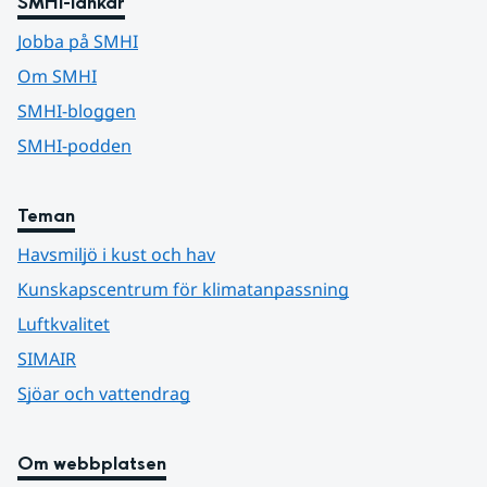
SMHI-länkar
Jobba på SMHI
Om SMHI
SMHI-bloggen
SMHI-podden
Teman
Havsmiljö i kust och hav
Kunskapscentrum för klimatanpassning
Luftkvalitet
SIMAIR
Sjöar och vattendrag
Om webbplatsen