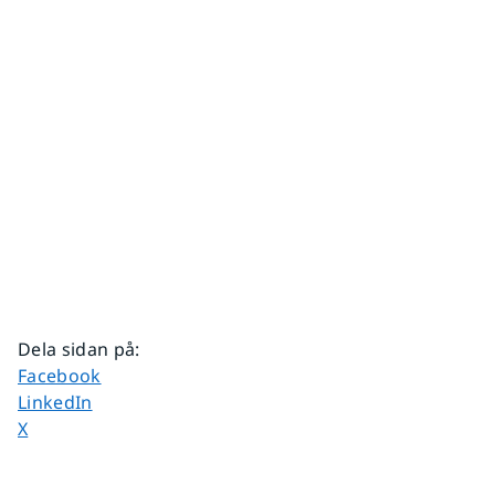
Dela sidan på
:
Dela sidan på
Facebook
Dela sidan på
LinkedIn
Dela sidan på
X