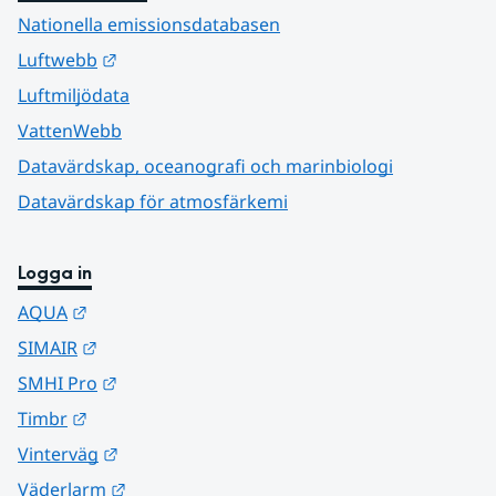
Nationella emissionsdatabasen
Länk till annan webbplats.
Luftwebb
Luftmiljödata
VattenWebb
Datavärdskap, oceanografi och marinbiologi
Datavärdskap för atmosfärkemi
Logga in
Länk till annan webbplats.
AQUA
Länk till annan webbplats.
SIMAIR
Länk till annan webbplats.
SMHI Pro
Länk till annan webbplats.
Timbr
Länk till annan webbplats.
Vinterväg
Länk till annan webbplats.
Väderlarm