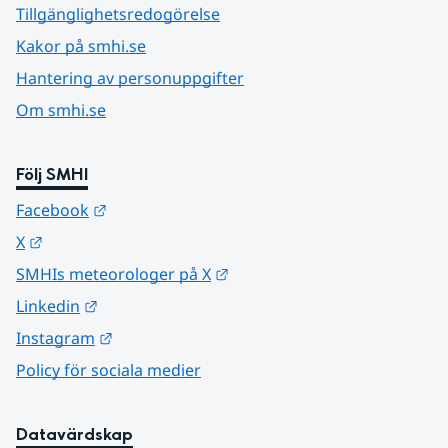
Tillgänglighetsredogörelse
Kakor på smhi.se
Hantering av personuppgifter
Om smhi.se
Följ SMHI
Länk till annan webbplats.
Facebook
Länk till annan webbplats.
X
Länk till annan webbplats.
SMHIs meteorologer på X
Länk till annan webbplats.
Linkedin
Länk till annan webbplats.
Instagram
Policy för sociala medier
Datavärdskap