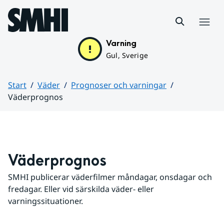
Hoppa till sidans innehåll
Meny
Varning
Gul, Sverige
Start
Väder
Prognoser och varningar
Väderprognos
Huvudinnehåll
Väderprognos
SMHI publicerar väderfilmer måndagar, onsdagar och 
fredagar. Eller vid särskilda väder- eller 
varningssituationer.