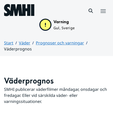
Hoppa till sidans innehåll
Meny
Varning
Gul, Sverige
Start
Väder
Prognoser och varningar
Väderprognos
Huvudinnehåll
Väderprognos
SMHI publicerar väderfilmer måndagar, onsdagar och 
fredagar. Eller vid särskilda väder- eller 
varningssituationer.