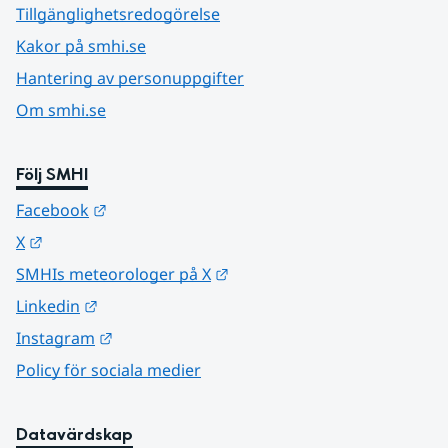
Tillgänglighetsredogörelse
Kakor på smhi.se
Hantering av personuppgifter
Om smhi.se
Följ SMHI
Länk till annan webbplats.
Facebook
Länk till annan webbplats.
X
Länk till annan webbplats.
SMHIs meteorologer på X
Länk till annan webbplats.
Linkedin
Länk till annan webbplats.
Instagram
Policy för sociala medier
Datavärdskap