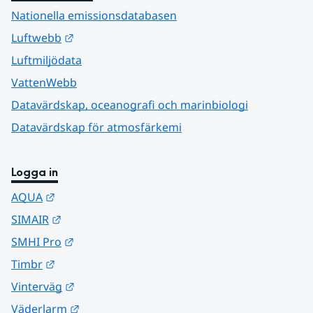
Nationella emissionsdatabasen
Länk till annan webbplats.
Luftwebb
Luftmiljödata
VattenWebb
Datavärdskap, oceanografi och marinbiologi
Datavärdskap för atmosfärkemi
Logga in
Länk till annan webbplats.
AQUA
Länk till annan webbplats.
SIMAIR
Länk till annan webbplats.
SMHI Pro
Länk till annan webbplats.
Timbr
Länk till annan webbplats.
Vinterväg
Länk till annan webbplats.
Väderlarm