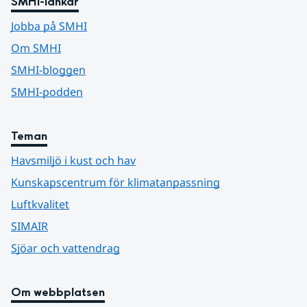
SMHI-länkar
Jobba på SMHI
Om SMHI
SMHI-bloggen
SMHI-podden
Teman
Havsmiljö i kust och hav
Kunskapscentrum för klimatanpassning
Luftkvalitet
SIMAIR
Sjöar och vattendrag
Om webbplatsen