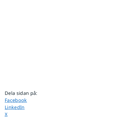
Dela sidan på
:
Dela sidan på
Facebook
Dela sidan på
LinkedIn
Dela sidan på
X