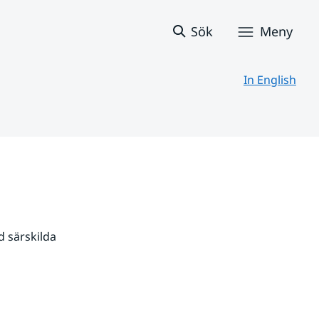
Sök
Meny
In English
 särskilda 