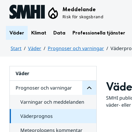
Hoppa till sidans innehåll
Meddelande
Risk för skogsbrand
Väder
Klimat
Data
Professionella tjänster
Start
Väder
Prognoser och varningar
Väderpr
varningar
och
Huvudinnehåll
Prognoser
för
Undersidor
Väder
Väde
Prognoser och varningar
SMHI public
Varningar och meddelanden
väder- eller
Väderprognos
Meteorologens kommentar