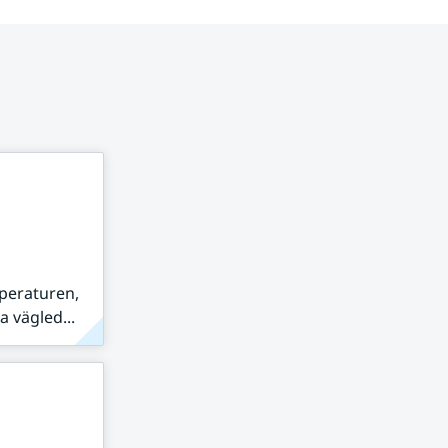
peraturen,
 vägled...