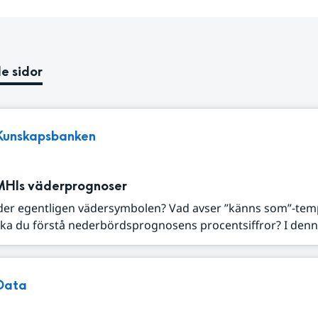
e sidor
Kunskapsbanken
MHIs väderprognoser
der egentligen vädersymbolen? Vad avser ”känns som”-tem
ka du förstå nederbördsprognosens procentsiffror? I denna
Data