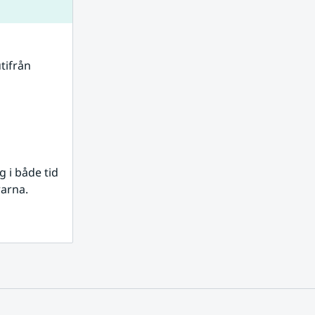
tifrån 
i både tid 
rarna.