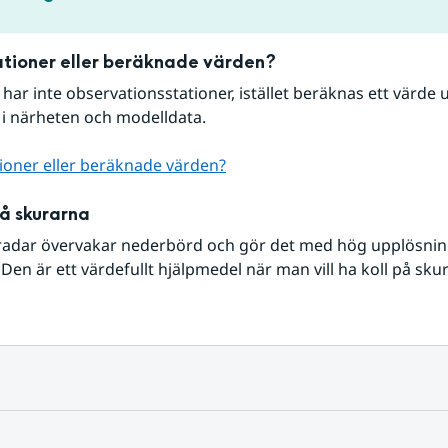
tioner eller beräknade värden?
r har inte observationsstationer, istället beräknas ett värde u
 i närheten och modelldata.
ioner eller beräknade värden?
på skurarna
radar övervakar nederbörd och gör det med hög upplösning 
Den är ett värdefullt hjälpmedel när man vill ha koll på sku