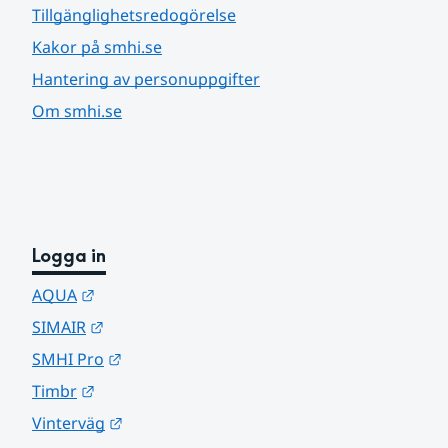
Tillgänglighetsredogörelse
Kakor på smhi.se
Hantering av personuppgifter
Om smhi.se
Logga in
Länk till annan webbplats.
AQUA
Länk till annan webbplats.
SIMAIR
Länk till annan webbplats.
SMHI Pro
Länk till annan webbplats.
Timbr
Länk till annan webbplats.
Vinterväg