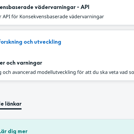
ensbaserade vädervarningar - API
r API för Konsekvensbaserade vädervarningar
Forskning och utveckling
er och varningar
 och avancerad modellutveckling för att du ska veta vad s
e länkar
Lär dig mer