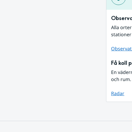
Observa
Alla orte
stationer
Observat
Få koll 
En väder
och rum. 
Radar