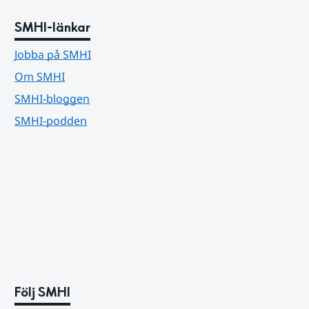
SMHI-länkar
Jobba på SMHI
Om SMHI
SMHI-bloggen
SMHI-podden
Följ SMHI