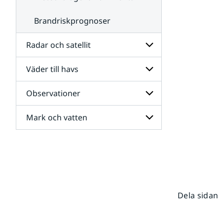
Brandriskprognoser
Radar och satellit
Väder till havs
Undersidor
för
Radar
Observationer
Undersidor
och
för
satellit
Väder
Mark och vatten
Undersidor
till
för
havs
Observationer
Undersidor
för
Mark
och
vatten
Dela sidan