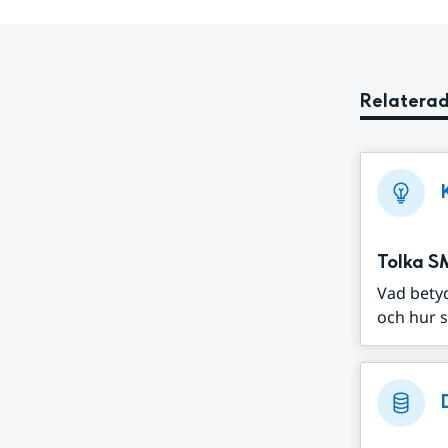
Relaterad
Tolka S
Vad bety
och hur s