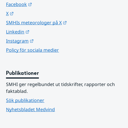
Länk till annan webbplats.
Facebook
Länk till annan webbplats.
X
Länk till annan webbplats.
SMHIs meteorologer på X
Länk till annan webbplats.
Linkedin
Länk till annan webbplats.
Instagram
Policy för sociala medier
Publikationer
SMHI ger regelbundet ut tidskrifter, rapporter och 
faktablad.
Sök publikationer
Nyhetsbladet Medvind