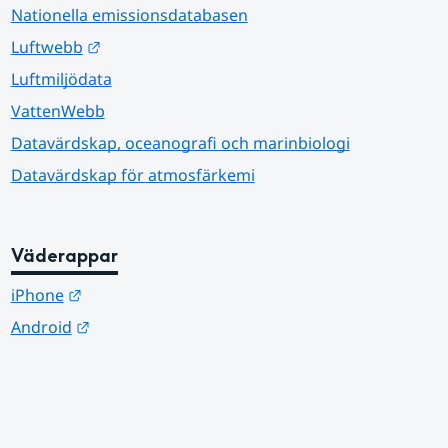
Nationella emissionsdatabasen
Länk till annan webbplats.
Luftwebb
Luftmiljödata
VattenWebb
Datavärdskap, oceanografi och marinbiologi
Datavärdskap för atmosfärkemi
Väderappar
Länk till annan webbplats.
iPhone
Länk till annan webbplats.
Android