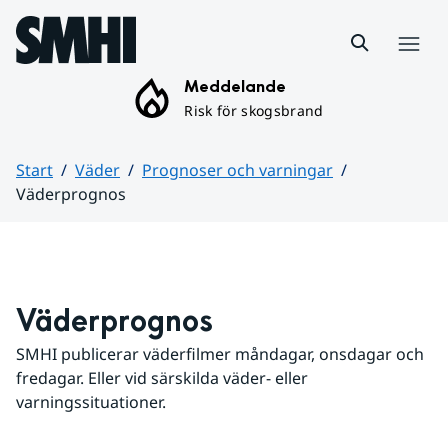
Hoppa till sidans innehåll
Meny
Meddelande
Risk för skogsbrand
Start
Väder
Prognoser och varningar
Väderprognos
Huvudinnehåll
Väderprognos
SMHI publicerar väderfilmer måndagar, onsdagar och 
fredagar. Eller vid särskilda väder- eller 
varningssituationer.