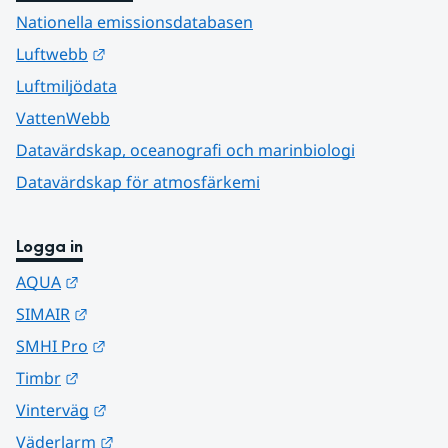
Nationella emissionsdatabasen
Länk till annan webbplats.
Luftwebb
Luftmiljödata
VattenWebb
Datavärdskap, oceanografi och marinbiologi
Datavärdskap för atmosfärkemi
Logga in
Länk till annan webbplats.
AQUA
Länk till annan webbplats.
SIMAIR
Länk till annan webbplats.
SMHI Pro
Länk till annan webbplats.
Timbr
Länk till annan webbplats.
Vinterväg
Länk till annan webbplats.
Väderlarm