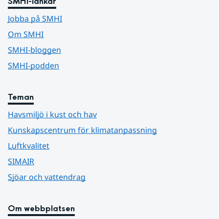
SMHI-länkar
Jobba på SMHI
Om SMHI
SMHI-bloggen
SMHI-podden
Teman
Havsmiljö i kust och hav
Kunskapscentrum för klimatanpassning
Luftkvalitet
SIMAIR
Sjöar och vattendrag
Om webbplatsen