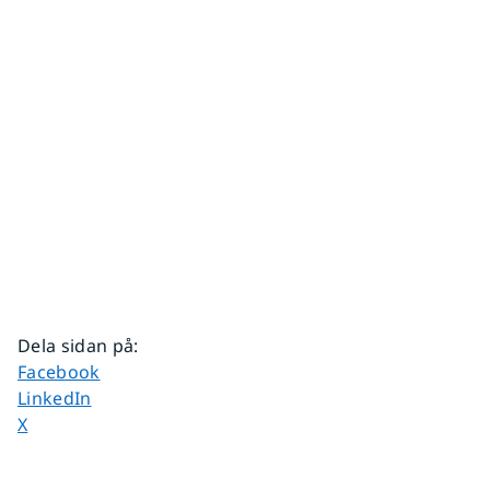
Dela sidan på
:
Dela sidan på
Facebook
Dela sidan på
LinkedIn
Dela sidan på
X