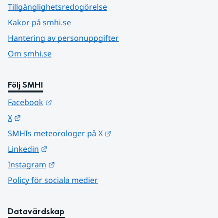
Tillgänglighetsredogörelse
Kakor på smhi.se
Hantering av personuppgifter
Om smhi.se
Följ SMHI
Länk till annan webbplats.
Facebook
Länk till annan webbplats.
X
Länk till annan webbplats.
SMHIs meteorologer på X
Länk till annan webbplats.
Linkedin
Länk till annan webbplats.
Instagram
Policy för sociala medier
Datavärdskap