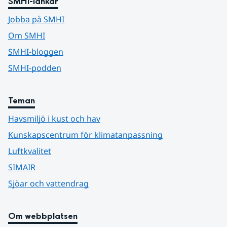
SMHI-länkar
Jobba på SMHI
Om SMHI
SMHI-bloggen
SMHI-podden
Teman
Havsmiljö i kust och hav
Kunskapscentrum för klimatanpassning
Luftkvalitet
SIMAIR
Sjöar och vattendrag
Om webbplatsen