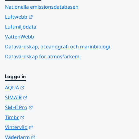
Nationella emissionsdatabasen
Länk till annan webbplats.
Luftwebb
Luftmiljödata
VattenWebb
Datavärdskap, oceanografi och marinbiologi
Datavärdskap för atmosfärkemi
Logga in
Länk till annan webbplats.
AQUA
Länk till annan webbplats.
SIMAIR
Länk till annan webbplats.
SMHI Pro
Länk till annan webbplats.
Timbr
Länk till annan webbplats.
Vinterväg
Länk till annan webbplats.
Väderlarm