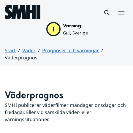
Hoppa till sidans innehåll
Meny
Varning
Gul, Sverige
Start
Väder
Prognoser och varningar
Väderprognos
Huvudinnehåll
Väderprognos
SMHI publicerar väderfilmer måndagar, onsdagar och 
fredagar. Eller vid särskilda väder- eller 
varningssituationer.