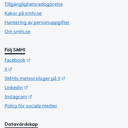
Tillgänglighetsredogörelse
Kakor på smhi.se
Hantering av personuppgifter
Om smhi.se
Följ SMHI
Länk till annan webbplats.
Facebook
Länk till annan webbplats.
X
Länk till annan webbplats.
SMHIs meteorologer på X
Länk till annan webbplats.
Linkedin
Länk till annan webbplats.
Instagram
Policy för sociala medier
Datavärdskap