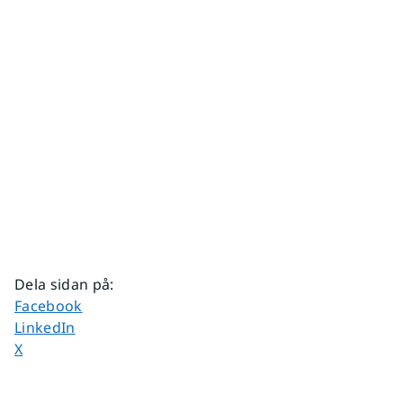
Dela sidan på
:
Dela sidan på
Facebook
Dela sidan på
LinkedIn
Dela sidan på
X