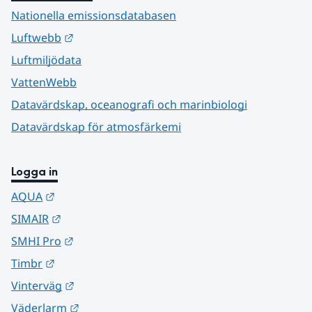
Nationella emissionsdatabasen
Länk till annan webbplats.
Luftwebb
Luftmiljödata
VattenWebb
Datavärdskap, oceanografi och marinbiologi
Datavärdskap för atmosfärkemi
Logga in
Länk till annan webbplats.
AQUA
Länk till annan webbplats.
SIMAIR
Länk till annan webbplats.
SMHI Pro
Länk till annan webbplats.
Timbr
Länk till annan webbplats.
Vinterväg
Länk till annan webbplats.
Väderlarm