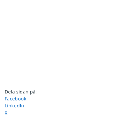
Dela sidan på
:
Dela sidan på
Facebook
Dela sidan på
LinkedIn
Dela sidan på
X