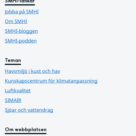
SMHI-länkar
Jobba på SMHI
Om SMHI
SMHI-bloggen
SMHI-podden
Teman
Havsmiljö i kust och hav
Kunskapscentrum för klimatanpassning
Luftkvalitet
SIMAIR
Sjöar och vattendrag
Om webbplatsen