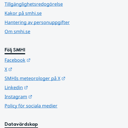
Tillgänglighetsredogörelse
Kakor på smhi.se
Hantering av personuppgifter
Om smhi.se
Följ SMHI
Länk till annan webbplats.
Facebook
Länk till annan webbplats.
X
Länk till annan webbplats.
SMHIs meteorologer på X
Länk till annan webbplats.
Linkedin
Länk till annan webbplats.
Instagram
Policy för sociala medier
Datavärdskap