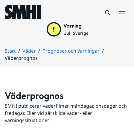
Hoppa till sidans innehåll
Meny
Varning
Gul, Sverige
Start
Väder
Prognoser och varningar
Väderprognos
Huvudinnehåll
Väderprognos
SMHI publicerar väderfilmer måndagar, onsdagar och 
fredagar. Eller vid särskilda väder- eller 
varningssituationer.