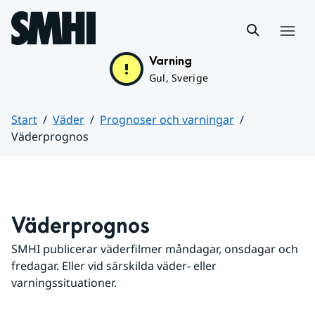
Hoppa till sidans innehåll
Meny
Varning
Gul, Sverige
Start
Väder
Prognoser och varningar
Väderprognos
Huvudinnehåll
Väderprognos
SMHI publicerar väderfilmer måndagar, onsdagar och 
fredagar. Eller vid särskilda väder- eller 
varningssituationer.