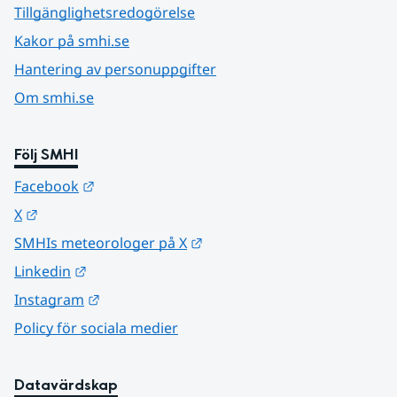
Tillgänglighetsredogörelse
Kakor på smhi.se
Hantering av personuppgifter
Om smhi.se
Följ SMHI
Länk till annan webbplats.
Facebook
Länk till annan webbplats.
X
Länk till annan webbplats.
SMHIs meteorologer på X
Länk till annan webbplats.
Linkedin
Länk till annan webbplats.
Instagram
Policy för sociala medier
Datavärdskap