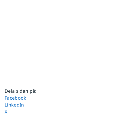
Dela sidan på
:
Dela sidan på
Facebook
Dela sidan på
LinkedIn
Dela sidan på
X