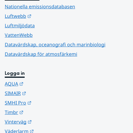
Nationella emissionsdatabasen
Länk till annan webbplats.
Luftwebb
Luftmiljödata
VattenWebb
Datavärdskap, oceanografi och marinbiologi
Datavärdskap för atmosfärkemi
Logga in
Länk till annan webbplats.
AQUA
Länk till annan webbplats.
SIMAIR
Länk till annan webbplats.
SMHI Pro
Länk till annan webbplats.
Timbr
Länk till annan webbplats.
Vinterväg
Länk till annan webbplats.
Väderlarm