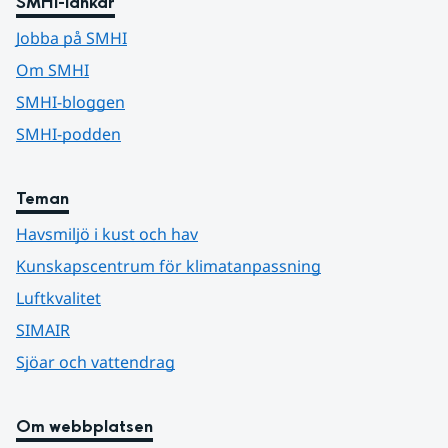
SMHI-länkar
Jobba på SMHI
Om SMHI
SMHI-bloggen
SMHI-podden
Teman
Havsmiljö i kust och hav
Kunskapscentrum för klimatanpassning
Luftkvalitet
SIMAIR
Sjöar och vattendrag
Om webbplatsen