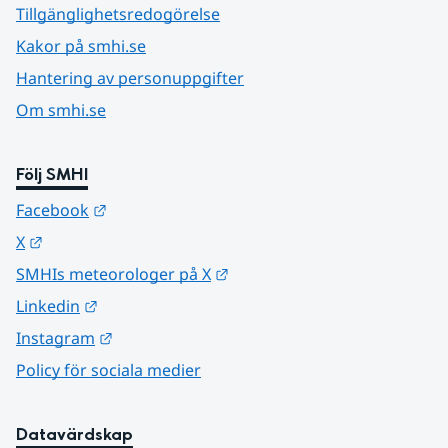
Tillgänglighetsredogörelse
Kakor på smhi.se
Hantering av personuppgifter
Om smhi.se
Följ SMHI
Länk till annan webbplats.
Facebook
Länk till annan webbplats.
X
Länk till annan webbplats.
SMHIs meteorologer på X
Länk till annan webbplats.
Linkedin
Länk till annan webbplats.
Instagram
Policy för sociala medier
Datavärdskap