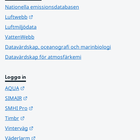
Nationella emissionsdatabasen
Länk till annan webbplats.
Luftwebb
Luftmiljödata
VattenWebb
Datavärdskap, oceanografi och marinbiologi
Datavärdskap för atmosfärkemi
Logga in
Länk till annan webbplats.
AQUA
Länk till annan webbplats.
SIMAIR
Länk till annan webbplats.
SMHI Pro
Länk till annan webbplats.
Timbr
Länk till annan webbplats.
Vinterväg
Länk till annan webbplats.
Väderlarm