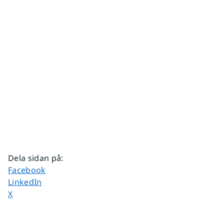
Dela sidan på
:
Dela sidan på
Facebook
Dela sidan på
LinkedIn
Dela sidan på
X