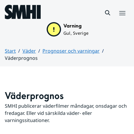
Hoppa till sidans innehåll
Meny
Varning
Gul, Sverige
Start
Väder
Prognoser och varningar
Väderprognos
Huvudinnehåll
Väderprognos
SMHI publicerar väderfilmer måndagar, onsdagar och 
fredagar. Eller vid särskilda väder- eller 
varningssituationer.