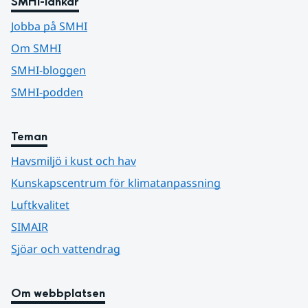
SMHI-länkar
Jobba på SMHI
Om SMHI
SMHI-bloggen
SMHI-podden
Teman
Havsmiljö i kust och hav
Kunskapscentrum för klimatanpassning
Luftkvalitet
SIMAIR
Sjöar och vattendrag
Om webbplatsen