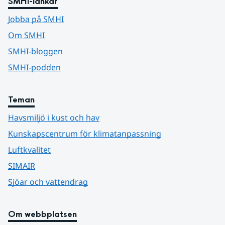
SMHI-länkar
Jobba på SMHI
Om SMHI
SMHI-bloggen
SMHI-podden
Teman
Havsmiljö i kust och hav
Kunskapscentrum för klimatanpassning
Luftkvalitet
SIMAIR
Sjöar och vattendrag
Om webbplatsen