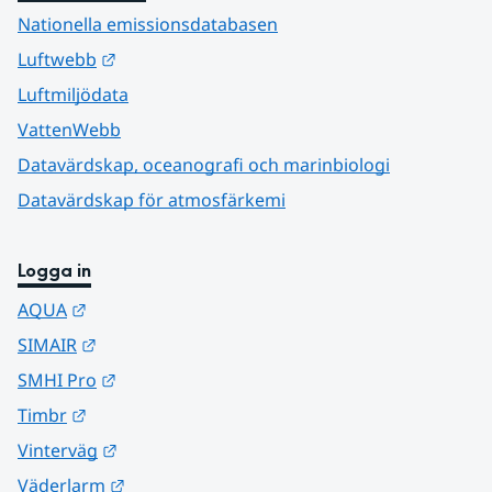
Nationella emissionsdatabasen
Länk till annan webbplats.
Luftwebb
Luftmiljödata
VattenWebb
Datavärdskap, oceanografi och marinbiologi
Datavärdskap för atmosfärkemi
Logga in
Länk till annan webbplats.
AQUA
Länk till annan webbplats.
SIMAIR
Länk till annan webbplats.
SMHI Pro
Länk till annan webbplats.
Timbr
Länk till annan webbplats.
Vinterväg
Länk till annan webbplats.
Väderlarm