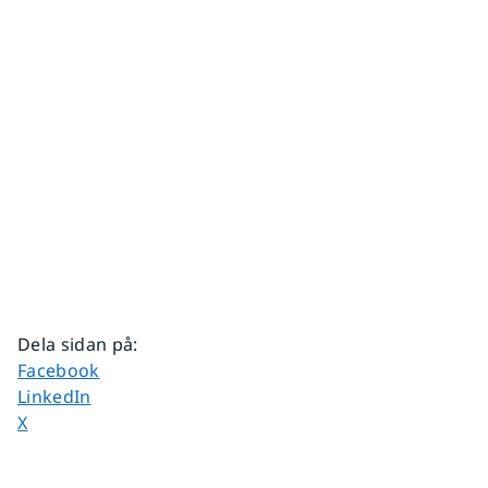
Dela sidan på
:
Dela sidan på
Facebook
Dela sidan på
LinkedIn
Dela sidan på
X