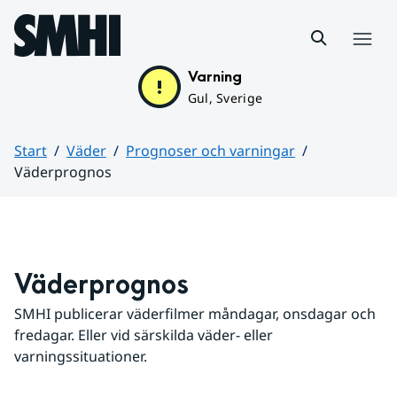
Hoppa till sidans innehåll
Meny
Varning
Gul, Sverige
Start
Väder
Prognoser och varningar
Väderprognos
Huvudinnehåll
Väderprognos
SMHI publicerar väderfilmer måndagar, onsdagar och 
fredagar. Eller vid särskilda väder- eller 
varningssituationer.