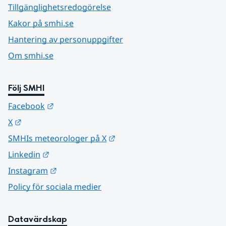
Tillgänglighetsredogörelse
Kakor på smhi.se
Hantering av personuppgifter
Om smhi.se
Följ SMHI
Länk till annan webbplats.
Facebook
Länk till annan webbplats.
X
Länk till annan webbplats.
SMHIs meteorologer på X
Länk till annan webbplats.
Linkedin
Länk till annan webbplats.
Instagram
Policy för sociala medier
Datavärdskap