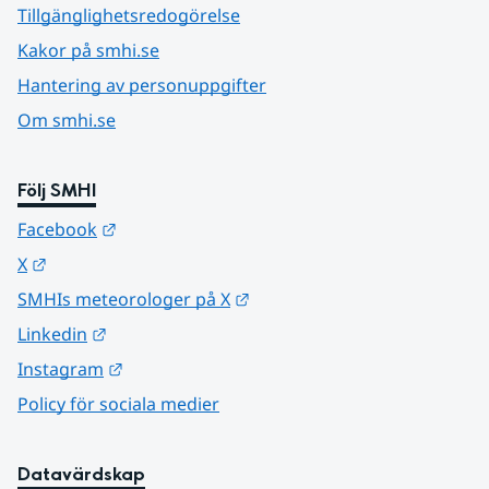
Tillgänglighetsredogörelse
Kakor på smhi.se
Hantering av personuppgifter
Om smhi.se
Följ SMHI
Länk till annan webbplats.
Facebook
Länk till annan webbplats.
X
Länk till annan webbplats.
SMHIs meteorologer på X
Länk till annan webbplats.
Linkedin
Länk till annan webbplats.
Instagram
Policy för sociala medier
Datavärdskap