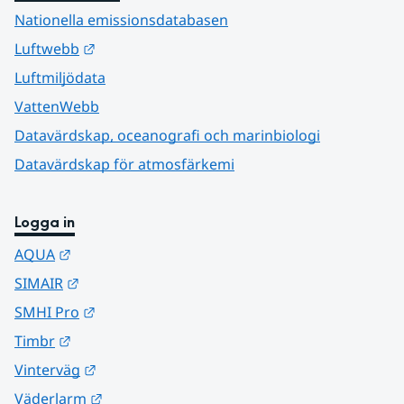
Nationella emissionsdatabasen
Länk till annan webbplats.
Luftwebb
Luftmiljödata
VattenWebb
Datavärdskap, oceanografi och marinbiologi
Datavärdskap för atmosfärkemi
Logga in
Länk till annan webbplats.
AQUA
Länk till annan webbplats.
SIMAIR
Länk till annan webbplats.
SMHI Pro
Länk till annan webbplats.
Timbr
Länk till annan webbplats.
Vinterväg
Länk till annan webbplats.
Väderlarm