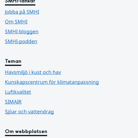
SMHI-länkar
Jobba på SMHI
Om SMHI
SMHI-bloggen
SMHI-podden
Teman
Havsmiljö i kust och hav
Kunskapscentrum för klimatanpassning
Luftkvalitet
SIMAIR
Sjöar och vattendrag
Om webbplatsen