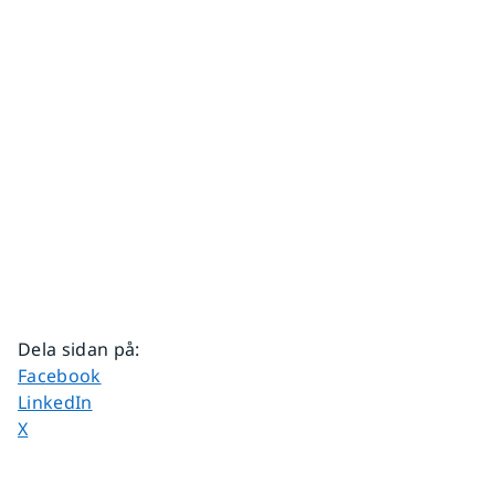
Dela sidan på
:
Dela sidan på
Facebook
Dela sidan på
LinkedIn
Dela sidan på
X