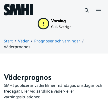
Hoppa till sidans innehåll
Meny
Varning
Gul, Sverige
Start
Väder
Prognoser och varningar
Väderprognos
Huvudinnehåll
Väderprognos
SMHI publicerar väderfilmer måndagar, onsdagar och 
fredagar. Eller vid särskilda väder- eller 
varningssituationer.