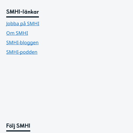
SMHI-länkar
Jobba på SMHI
Om SMHI
SMHI-bloggen
SMHI-podden
Följ SMHI