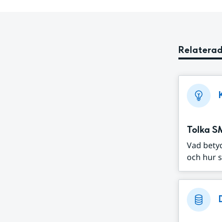
Relaterad
Tolka S
Vad bety
och hur s