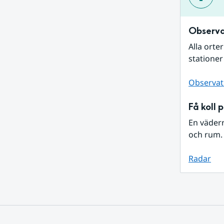
Observa
Alla orte
stationer
Observat
Få koll 
En väder
och rum. 
Radar