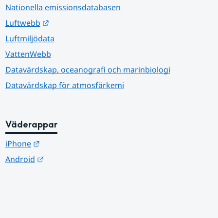
Nationella emissionsdatabasen
Länk till annan webbplats.
Luftwebb
Luftmiljödata
VattenWebb
Datavärdskap, oceanografi och marinbiologi
Datavärdskap för atmosfärkemi
Väderappar
Länk till annan webbplats.
iPhone
Länk till annan webbplats.
Android