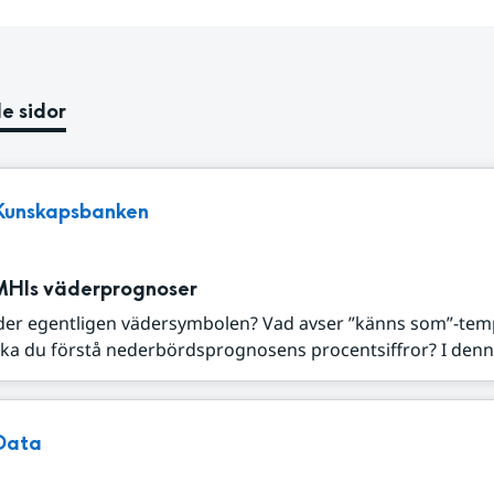
e sidor
Kunskapsbanken
MHIs väderprognoser
der egentligen vädersymbolen? Vad avser ”känns som”-tem
ka du förstå nederbördsprognosens procentsiffror? I denna
Data