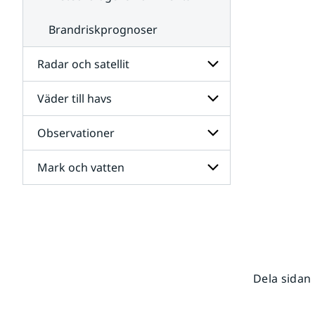
Brandriskprognoser
Radar och satellit
Väder till havs
Undersidor
för
Radar
Observationer
Undersidor
och
för
satellit
Väder
Mark och vatten
Undersidor
till
för
havs
Observationer
Undersidor
för
Mark
och
vatten
Dela sidan