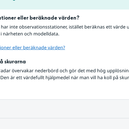
tioner eller beräknade värden?
r har inte observationsstationer, istället beräknas ett värde u
 i närheten och modelldata.
ioner eller beräknade värden?
på skurarna
radar övervakar nederbörd och gör det med hög upplösning 
Den är ett värdefullt hjälpmedel när man vill ha koll på sku