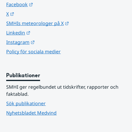
Länk till annan webbplats.
Facebook
Länk till annan webbplats.
X
Länk till annan webbplats.
SMHIs meteorologer på X
Länk till annan webbplats.
Linkedin
Länk till annan webbplats.
Instagram
Policy för sociala medier
Publikationer
SMHI ger regelbundet ut tidskrifter, rapporter och 
faktablad.
Sök publikationer
Nyhetsbladet Medvind