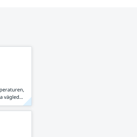
peraturen,
 vägled...