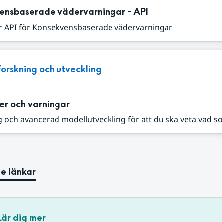
ensbaserade vädervarningar - API
r API för Konsekvensbaserade vädervarningar
Forskning och utveckling
er och varningar
 och avancerad modellutveckling för att du ska veta vad s
e länkar
Lär dig mer