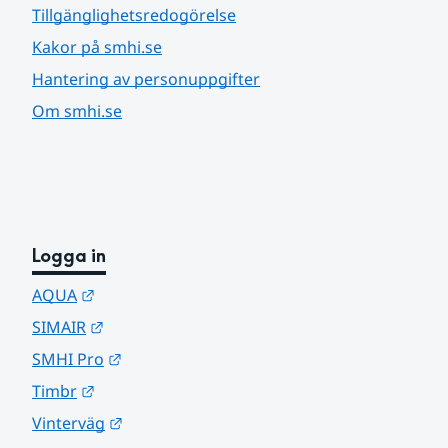
Tillgänglighetsredogörelse
Kakor på smhi.se
Hantering av personuppgifter
Om smhi.se
Logga in
Länk till annan webbplats.
AQUA
Länk till annan webbplats.
SIMAIR
Länk till annan webbplats.
SMHI Pro
Länk till annan webbplats.
Timbr
Länk till annan webbplats.
Vinterväg