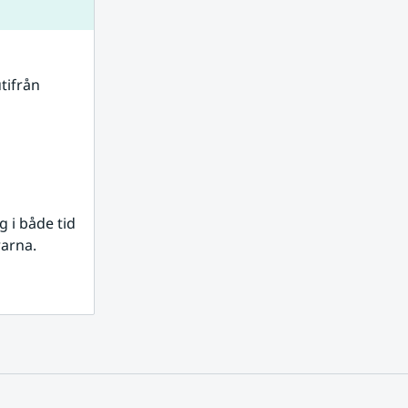
tifrån 
i både tid 
rarna.