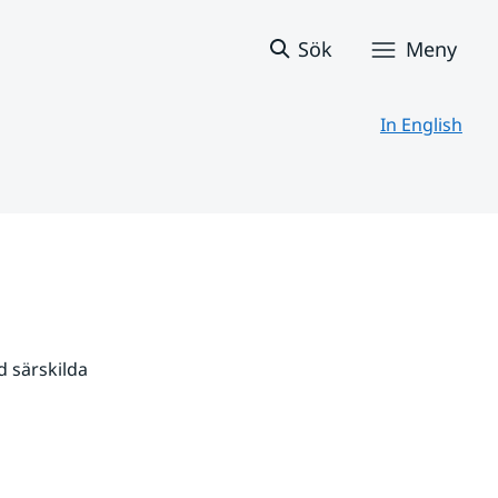
Sök
Meny
In English
 särskilda 