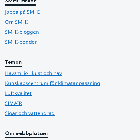
SMHI-länkar
Jobba på SMHI
Om SMHI
SMHI-bloggen
SMHI-podden
Teman
Havsmiljö i kust och hav
Kunskapscentrum för klimatanpassning
Luftkvalitet
SIMAIR
Sjöar och vattendrag
Om webbplatsen