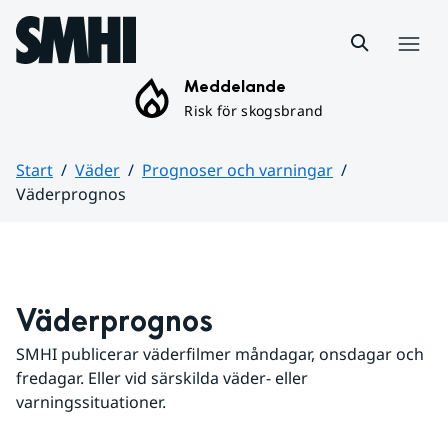
Hoppa till sidans innehåll
Meny
Meddelande
Risk för skogsbrand
Start
Väder
Prognoser och varningar
Väderprognos
Huvudinnehåll
Väderprognos
SMHI publicerar väderfilmer måndagar, onsdagar och 
fredagar. Eller vid särskilda väder- eller 
varningssituationer.