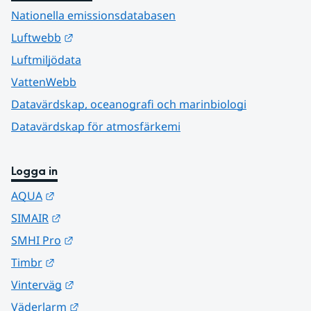
Nationella emissionsdatabasen
Länk till annan webbplats.
Luftwebb
Luftmiljödata
VattenWebb
Datavärdskap, oceanografi och marinbiologi
Datavärdskap för atmosfärkemi
Logga in
Länk till annan webbplats.
AQUA
Länk till annan webbplats.
SIMAIR
Länk till annan webbplats.
SMHI Pro
Länk till annan webbplats.
Timbr
Länk till annan webbplats.
Vinterväg
Länk till annan webbplats.
Väderlarm