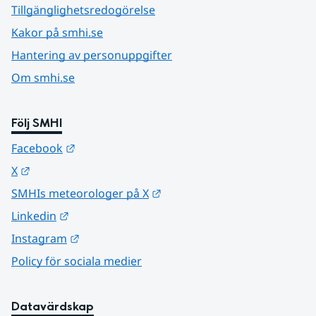
Tillgänglighetsredogörelse
Kakor på smhi.se
Hantering av personuppgifter
Om smhi.se
Följ SMHI
Länk till annan webbplats.
Facebook
Länk till annan webbplats.
X
Länk till annan webbplats.
SMHIs meteorologer på X
Länk till annan webbplats.
Linkedin
Länk till annan webbplats.
Instagram
Policy för sociala medier
Datavärdskap