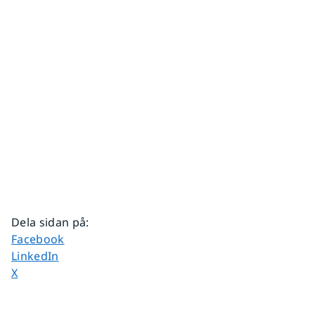
Dela sidan på
:
Dela sidan på
Facebook
Dela sidan på
LinkedIn
Dela sidan på
X