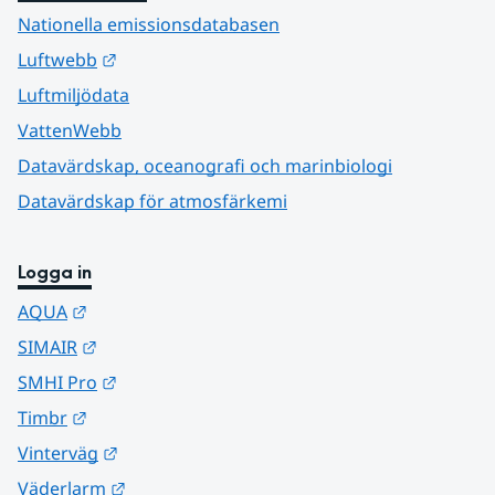
Nationella emissionsdatabasen
Länk till annan webbplats.
Luftwebb
Luftmiljödata
VattenWebb
Datavärdskap, oceanografi och marinbiologi
Datavärdskap för atmosfärkemi
Logga in
Länk till annan webbplats.
AQUA
Länk till annan webbplats.
SIMAIR
Länk till annan webbplats.
SMHI Pro
Länk till annan webbplats.
Timbr
Länk till annan webbplats.
Vinterväg
Länk till annan webbplats.
Väderlarm