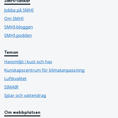
SMHI-länkar
Jobba på SMHI
Om SMHI
SMHI-bloggen
SMHI-podden
Teman
Havsmiljö i kust och hav
Kunskapscentrum för klimatanpassning
Luftkvalitet
SIMAIR
Sjöar och vattendrag
Om webbplatsen