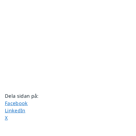
Dela sidan på
:
Dela sidan på
Facebook
Dela sidan på
LinkedIn
Dela sidan på
X