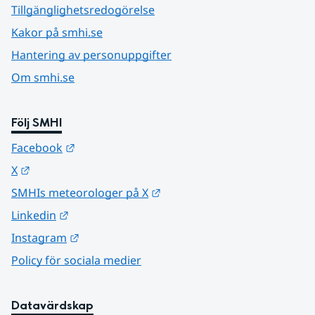
Tillgänglighetsredogörelse
Kakor på smhi.se
Hantering av personuppgifter
Om smhi.se
Följ SMHI
Länk till annan webbplats.
Facebook
Länk till annan webbplats.
X
Länk till annan webbplats.
SMHIs meteorologer på X
Länk till annan webbplats.
Linkedin
Länk till annan webbplats.
Instagram
Policy för sociala medier
Datavärdskap