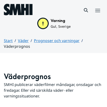
Hoppa till sidans innehåll
Meny
Varning
Gul, Sverige
Start
Väder
Prognoser och varningar
Väderprognos
Huvudinnehåll
Väderprognos
SMHI publicerar väderfilmer måndagar, onsdagar och 
fredagar. Eller vid särskilda väder- eller 
varningssituationer.