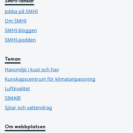
SMHI-länkar
Jobba på SMHI
Om SMHI
SMHI-bloggen
SMHI-podden
Teman
Havsmiljö i kust och hav
Kunskapscentrum för klimatanpassning
Luftkvalitet
SIMAIR
Sjöar och vattendrag
Om webbplatsen