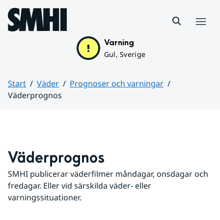
Hoppa till sidans innehåll
Meny
Varning
Gul, Sverige
Start
Väder
Prognoser och varningar
Väderprognos
Huvudinnehåll
Väderprognos
SMHI publicerar väderfilmer måndagar, onsdagar och 
fredagar. Eller vid särskilda väder- eller 
varningssituationer.