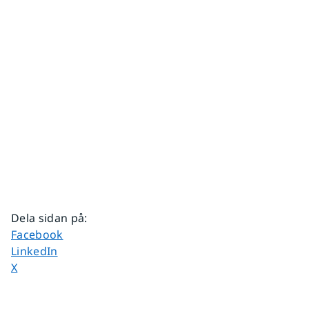
Dela sidan på
:
Dela sidan på
Facebook
Dela sidan på
LinkedIn
Dela sidan på
X