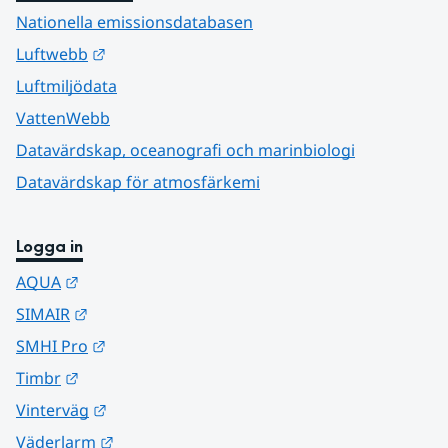
Nationella emissionsdatabasen
Länk till annan webbplats.
Luftwebb
Luftmiljödata
VattenWebb
Datavärdskap, oceanografi och marinbiologi
Datavärdskap för atmosfärkemi
Logga in
Länk till annan webbplats.
AQUA
Länk till annan webbplats.
SIMAIR
Länk till annan webbplats.
SMHI Pro
Länk till annan webbplats.
Timbr
Länk till annan webbplats.
Vinterväg
Länk till annan webbplats.
Väderlarm