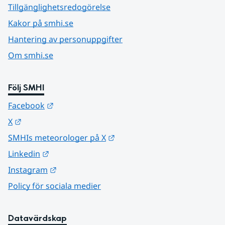
Tillgänglighetsredogörelse
Kakor på smhi.se
Hantering av personuppgifter
Om smhi.se
Följ SMHI
Länk till annan webbplats.
Facebook
Länk till annan webbplats.
X
Länk till annan webbplats.
SMHIs meteorologer på X
Länk till annan webbplats.
Linkedin
Länk till annan webbplats.
Instagram
Policy för sociala medier
Datavärdskap