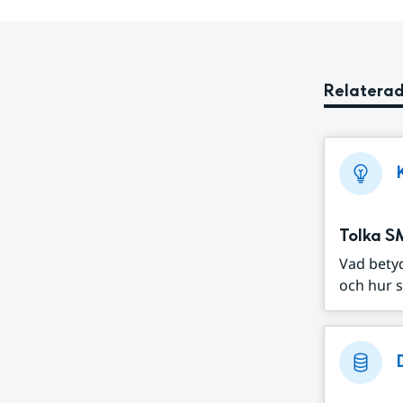
Relaterad
Tolka S
Vad bety
och hur s