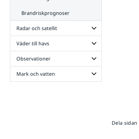
Brandriskprognoser
Radar och satellit
Väder till havs
Undersidor
för
Radar
Observationer
Undersidor
och
för
satellit
Väder
Mark och vatten
Undersidor
till
för
havs
Observationer
Undersidor
för
Mark
och
vatten
Dela sidan