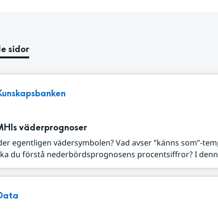
e sidor
Kunskapsbanken
MHIs väderprognoser
der egentligen vädersymbolen? Vad avser ”känns som”-tem
ka du förstå nederbördsprognosens procentsiffror? I denna
Data