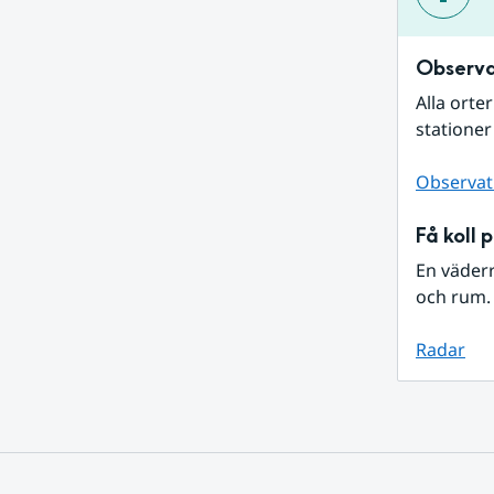
Observa
Alla orte
stationer
Observat
Få koll 
En väder
och rum. 
Radar