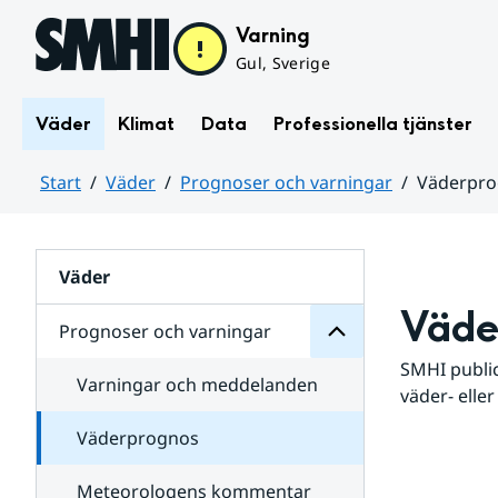
Hoppa till sidans innehåll
Varning
Gul, Sverige
Väder
Klimat
Data
Professionella tjänster
Start
Väder
Prognoser och varningar
Väderpr
varningar
och
Huvudinnehåll
Prognoser
för
Undersidor
Väder
Väde
Prognoser och varningar
SMHI public
Varningar och meddelanden
väder- eller
Väderprognos
Meteorologens kommentar