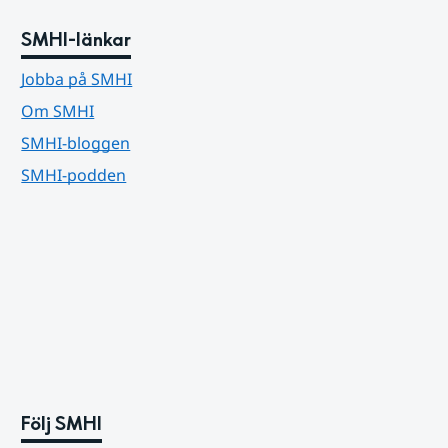
SMHI-länkar
Jobba på SMHI
Om SMHI
SMHI-bloggen
SMHI-podden
Följ SMHI