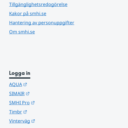
Tillgänglighetsredogörelse
Kakor på smhi.se
Hantering av personuppgifter
Om smhi.se
Logga in
Länk till annan webbplats.
AQUA
Länk till annan webbplats.
SIMAIR
Länk till annan webbplats.
SMHI Pro
Länk till annan webbplats.
Timbr
Länk till annan webbplats.
Vinterväg