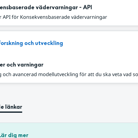
ensbaserade vädervarningar - API
r API för Konsekvensbaserade vädervarningar
Forskning och utveckling
er och varningar
 och avancerad modellutveckling för att du ska veta vad s
e länkar
Lär dig mer