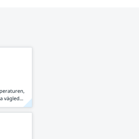
peraturen,
 vägled...