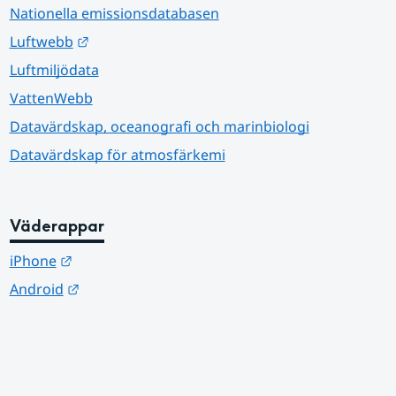
Nationella emissionsdatabasen
Länk till annan webbplats.
Luftwebb
Luftmiljödata
VattenWebb
Datavärdskap, oceanografi och marinbiologi
Datavärdskap för atmosfärkemi
Väderappar
Länk till annan webbplats.
iPhone
Länk till annan webbplats.
Android