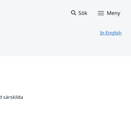
Sök
Meny
In English
 särskilda 