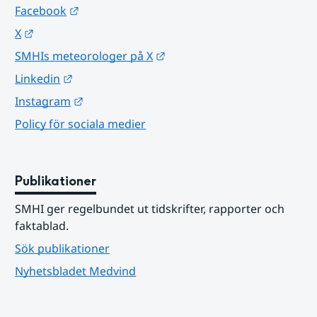
Länk till annan webbplats.
Facebook
Länk till annan webbplats.
X
Länk till annan webbplats.
SMHIs meteorologer på X
Länk till annan webbplats.
Linkedin
Länk till annan webbplats.
Instagram
Policy för sociala medier
Publikationer
SMHI ger regelbundet ut tidskrifter, rapporter och 
faktablad.
Sök publikationer
Nyhetsbladet Medvind