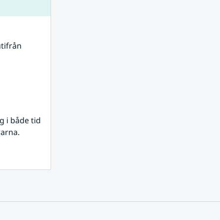
tifrån 
i både tid 
rarna.