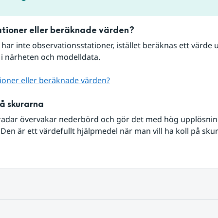
tioner eller beräknade värden?
r har inte observationsstationer, istället beräknas ett värde u
 i närheten och modelldata.
ioner eller beräknade värden?
på skurarna
radar övervakar nederbörd och gör det med hög upplösning 
Den är ett värdefullt hjälpmedel när man vill ha koll på sku