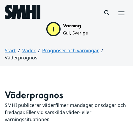
Hoppa till sidans innehåll
Meny
Varning
Gul, Sverige
Start
Väder
Prognoser och varningar
Väderprognos
Huvudinnehåll
Väderprognos
SMHI publicerar väderfilmer måndagar, onsdagar och 
fredagar. Eller vid särskilda väder- eller 
varningssituationer.