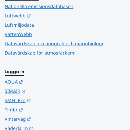
Nationella emissionsdatabasen
Länk till annan webbplats.
Luftwebb
Luftmiljödata
VattenWebb
Datavärdskap, oceanografi och marinbiologi
Datavärdskap för atmosfärkemi
Logga in
Länk till annan webbplats.
AQUA
Länk till annan webbplats.
SIMAIR
Länk till annan webbplats.
SMHI Pro
Länk till annan webbplats.
Timbr
Länk till annan webbplats.
Vinterväg
Länk till annan webbplats.
Väderlarm