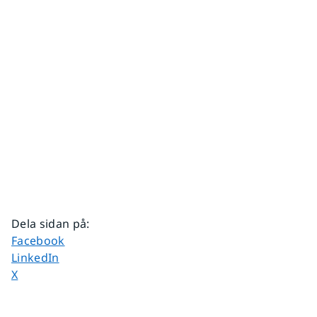
Dela sidan på
:
Dela sidan på
Facebook
Dela sidan på
LinkedIn
Dela sidan på
X