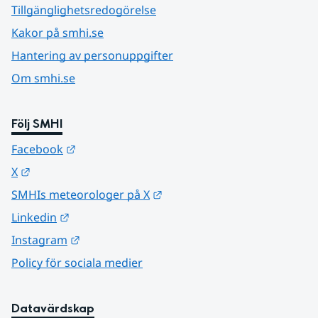
Tillgänglighetsredogörelse
Kakor på smhi.se
Hantering av personuppgifter
Om smhi.se
Följ SMHI
Länk till annan webbplats.
Facebook
Länk till annan webbplats.
X
Länk till annan webbplats.
SMHIs meteorologer på X
Länk till annan webbplats.
Linkedin
Länk till annan webbplats.
Instagram
Policy för sociala medier
Datavärdskap