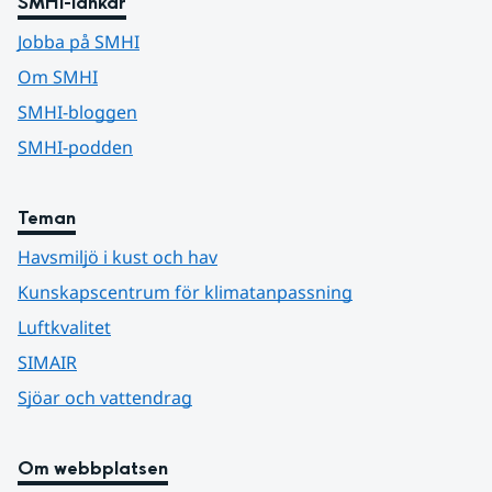
SMHI-länkar
Jobba på SMHI
Om SMHI
SMHI-bloggen
SMHI-podden
Teman
Havsmiljö i kust och hav
Kunskapscentrum för klimatanpassning
Luftkvalitet
SIMAIR
Sjöar och vattendrag
Om webbplatsen