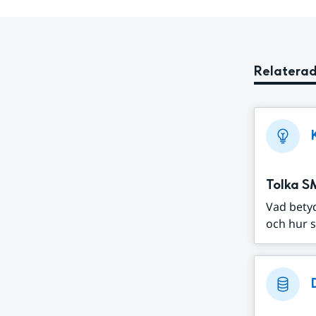
Relaterad
Tolka S
Vad bety
och hur s