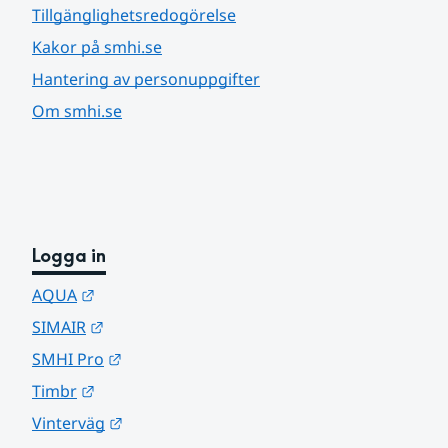
Tillgänglighetsredogörelse
Kakor på smhi.se
Hantering av personuppgifter
Om smhi.se
Logga in
Länk till annan webbplats.
AQUA
Länk till annan webbplats.
SIMAIR
Länk till annan webbplats.
SMHI Pro
Länk till annan webbplats.
Timbr
Länk till annan webbplats.
Vinterväg