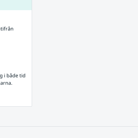
tifrån 
i både tid 
rarna.