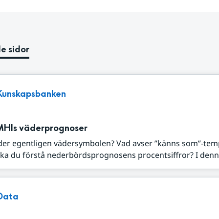
e sidor
Kunskapsbanken
MHIs väderprognoser
der egentligen vädersymbolen? Vad avser ”känns som”-tem
ka du förstå nederbördsprognosens procentsiffror? I denna
Data