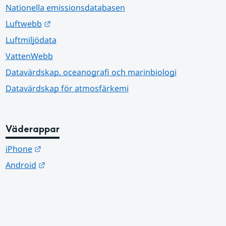
Nationella emissionsdatabasen
Länk till annan webbplats.
Luftwebb
Luftmiljödata
VattenWebb
Datavärdskap, oceanografi och marinbiologi
Datavärdskap för atmosfärkemi
Väderappar
Länk till annan webbplats.
iPhone
Länk till annan webbplats.
Android