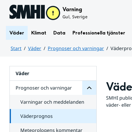
Hoppa till sidans innehåll
Varning
Gul, Sverige
Väder
Klimat
Data
Professionella tjänster
Start
Väder
Prognoser och varningar
Väderpr
varningar
och
Huvudinnehåll
Prognoser
för
Undersidor
Väder
Väde
Prognoser och varningar
SMHI public
Varningar och meddelanden
väder- eller
Väderprognos
Meteorologens kommentar