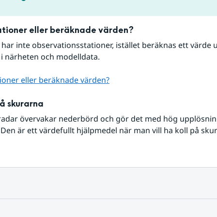
tioner eller beräknade värden?
r har inte observationsstationer, istället beräknas ett värde u
 i närheten och modelldata.
ioner eller beräknade värden?
på skurarna
radar övervakar nederbörd och gör det med hög upplösning 
Den är ett värdefullt hjälpmedel när man vill ha koll på sku