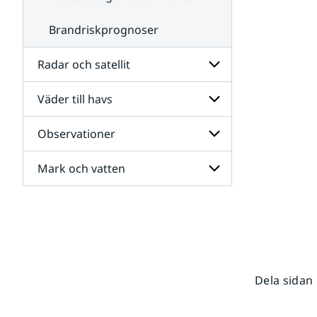
Brandriskprognoser
Radar och satellit
Väder till havs
Undersidor
för
Radar
Observationer
Undersidor
och
för
satellit
Väder
Mark och vatten
Undersidor
till
för
havs
Observationer
Undersidor
för
Mark
och
vatten
Dela sidan