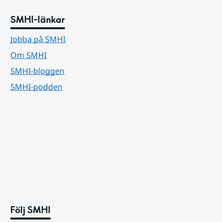
SMHI-länkar
Jobba på SMHI
Om SMHI
SMHI-bloggen
SMHI-podden
Följ SMHI