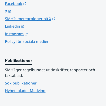
Länk till annan webbplats.
Facebook
Länk till annan webbplats.
X
Länk till annan webbplats.
SMHIs meteorologer på X
Länk till annan webbplats.
Linkedin
Länk till annan webbplats.
Instagram
Policy för sociala medier
Publikationer
SMHI ger regelbundet ut tidskrifter, rapporter och 
faktablad.
Sök publikationer
Nyhetsbladet Medvind