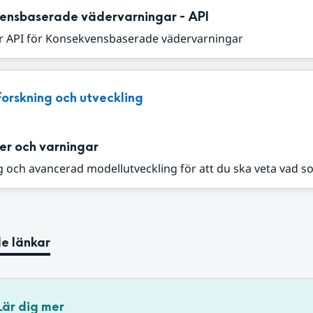
ensbaserade vädervarningar - API
r API för Konsekvensbaserade vädervarningar
Forskning och utveckling
er och varningar
 och avancerad modellutveckling för att du ska veta vad s
e länkar
Lär dig mer