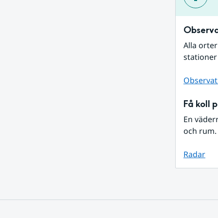
Observa
Alla orte
stationer
Observat
Få koll 
En väder
och rum. 
Radar