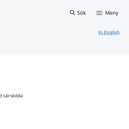
Sök
Meny
In English
 särskilda 