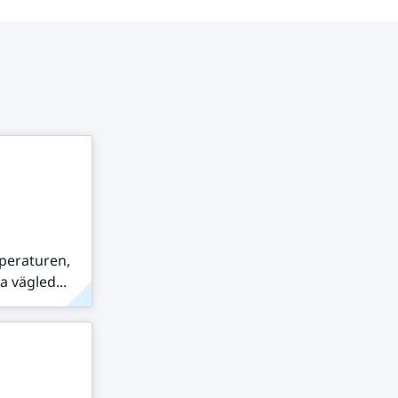
peraturen,
 vägled...