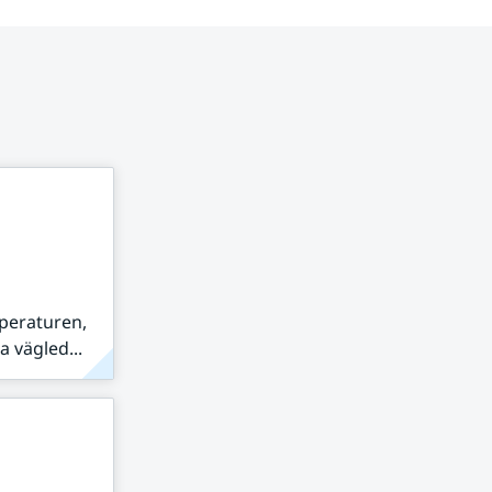
peraturen,
 vägled...