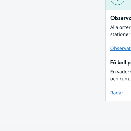
Observa
Alla orte
stationer
Observat
Få koll 
En väder
och rum. 
Radar