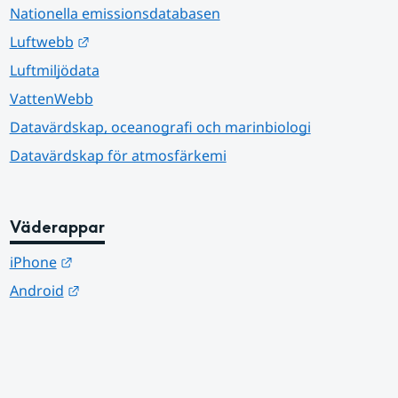
Nationella emissionsdatabasen
Länk till annan webbplats.
Luftwebb
Luftmiljödata
VattenWebb
Datavärdskap, oceanografi och marinbiologi
Datavärdskap för atmosfärkemi
Väderappar
Länk till annan webbplats.
iPhone
Länk till annan webbplats.
Android