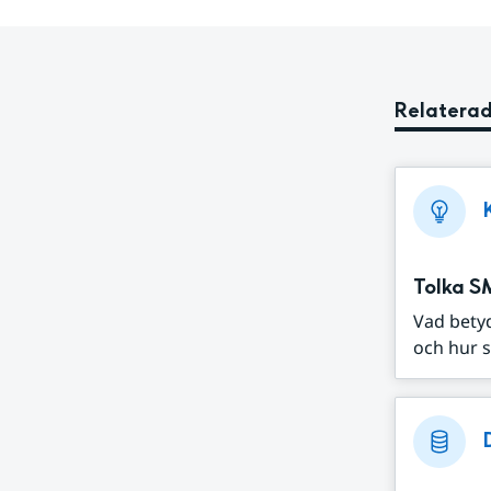
Relaterad
Tolka S
Vad bety
och hur s