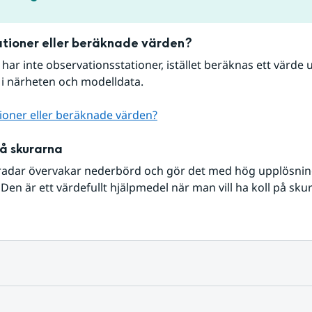
tioner eller beräknade värden?
r har inte observationsstationer, istället beräknas ett värde u
 i närheten och modelldata.
ioner eller beräknade värden?
på skurarna
radar övervakar nederbörd och gör det med hög upplösning 
Den är ett värdefullt hjälpmedel när man vill ha koll på sku