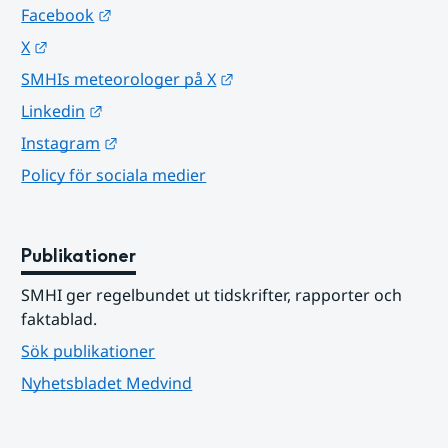
Länk till annan webbplats.
Facebook
Länk till annan webbplats.
X
Länk till annan webbplats.
SMHIs meteorologer på X
Länk till annan webbplats.
Linkedin
Länk till annan webbplats.
Instagram
Policy för sociala medier
Publikationer
SMHI ger regelbundet ut tidskrifter, rapporter och 
faktablad.
Sök publikationer
Nyhetsbladet Medvind