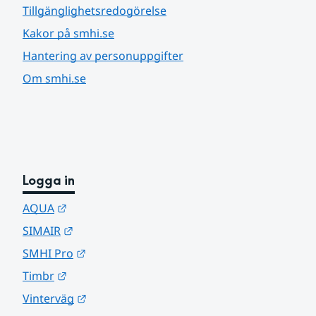
Tillgänglighetsredogörelse
Kakor på smhi.se
Hantering av personuppgifter
Om smhi.se
Logga in
Länk till annan webbplats.
AQUA
Länk till annan webbplats.
SIMAIR
Länk till annan webbplats.
SMHI Pro
Länk till annan webbplats.
Timbr
Länk till annan webbplats.
Vinterväg