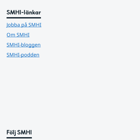
SMHI-länkar
Jobba på SMHI
Om SMHI
SMHI-bloggen
SMHI-podden
Följ SMHI