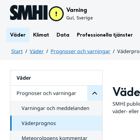
Hoppa till sidans innehåll
Varning
Gul, Sverige
Väder
Klimat
Data
Professionella tjänster
Start
Väder
Prognoser och varningar
Väderpr
varningar
och
Huvudinnehåll
Prognoser
för
Undersidor
Väder
Väde
Prognoser och varningar
SMHI public
Varningar och meddelanden
väder- eller
Väderprognos
Meteorologens kommentar