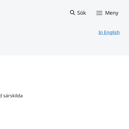
Sök
Meny
In English
 särskilda 