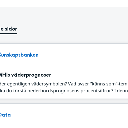
e sidor
Kunskapsbanken
MHIs väderprognoser
der egentligen vädersymbolen? Vad avser ”känns som”-tem
ka du förstå nederbördsprognosens procentsiffror? I denna
Data