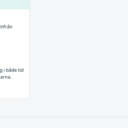
tifrån 
i både tid 
rarna.