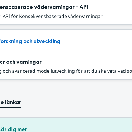
ensbaserade vädervarningar - API
r API för Konsekvensbaserade vädervarningar
Forskning och utveckling
er och varningar
 och avancerad modellutveckling för att du ska veta vad s
e länkar
Lär dig mer