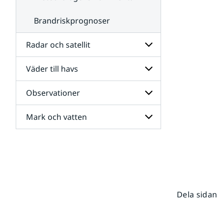
Brandriskprognoser
Radar och satellit
Väder till havs
Undersidor
för
Radar
Observationer
Undersidor
och
för
satellit
Väder
Mark och vatten
Undersidor
till
för
havs
Observationer
Undersidor
för
Mark
och
vatten
Dela sidan