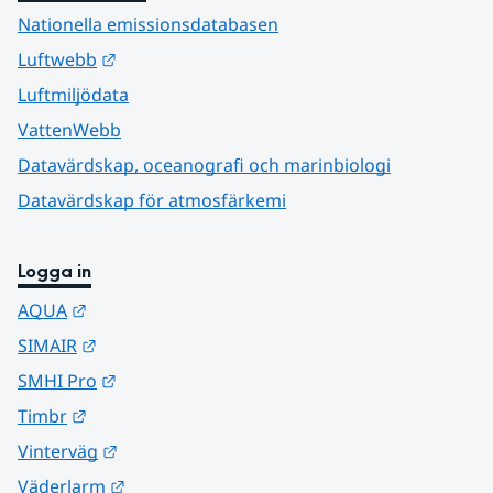
Nationella emissionsdatabasen
Länk till annan webbplats.
Luftwebb
Luftmiljödata
VattenWebb
Datavärdskap, oceanografi och marinbiologi
Datavärdskap för atmosfärkemi
Logga in
Länk till annan webbplats.
AQUA
Länk till annan webbplats.
SIMAIR
Länk till annan webbplats.
SMHI Pro
Länk till annan webbplats.
Timbr
Länk till annan webbplats.
Vinterväg
Länk till annan webbplats.
Väderlarm