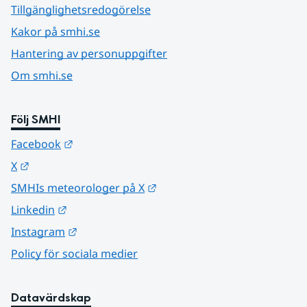
Tillgänglighetsredogörelse
Kakor på smhi.se
Hantering av personuppgifter
Om smhi.se
Följ SMHI
Länk till annan webbplats.
Facebook
Länk till annan webbplats.
X
Länk till annan webbplats.
SMHIs meteorologer på X
Länk till annan webbplats.
Linkedin
Länk till annan webbplats.
Instagram
Policy för sociala medier
Datavärdskap