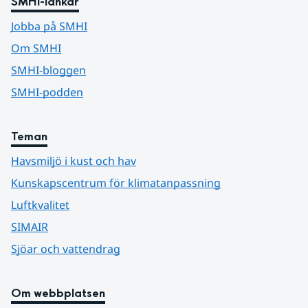
SMHI-länkar
Jobba på SMHI
Om SMHI
SMHI-bloggen
SMHI-podden
Teman
Havsmiljö i kust och hav
Kunskapscentrum för klimatanpassning
Luftkvalitet
SIMAIR
Sjöar och vattendrag
Om webbplatsen