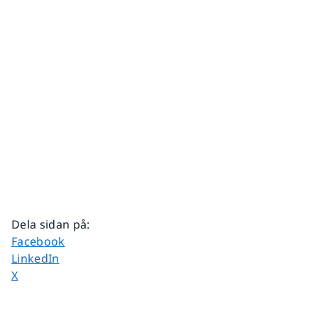
Dela sidan på
:
Dela sidan på
Facebook
Dela sidan på
LinkedIn
Dela sidan på
X