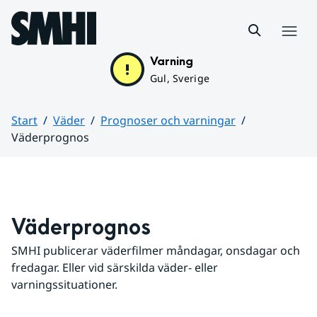
Hoppa till sidans innehåll
Meny
Varning
Gul, Sverige
Start
Väder
Prognoser och varningar
Väderprognos
Huvudinnehåll
Väderprognos
SMHI publicerar väderfilmer måndagar, onsdagar och 
fredagar. Eller vid särskilda väder- eller 
varningssituationer.