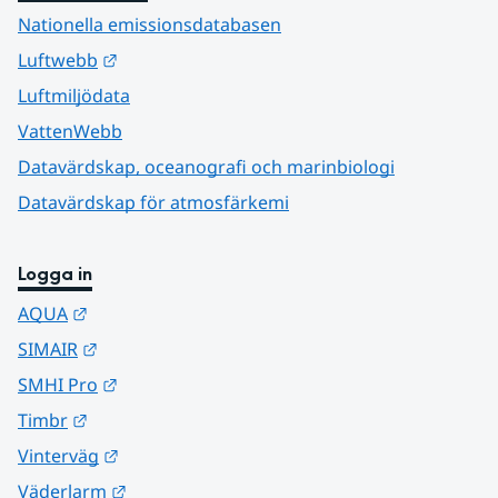
Nationella emissionsdatabasen
Länk till annan webbplats.
Luftwebb
Luftmiljödata
VattenWebb
Datavärdskap, oceanografi och marinbiologi
Datavärdskap för atmosfärkemi
Logga in
Länk till annan webbplats.
AQUA
Länk till annan webbplats.
SIMAIR
Länk till annan webbplats.
SMHI Pro
Länk till annan webbplats.
Timbr
Länk till annan webbplats.
Vinterväg
Länk till annan webbplats.
Väderlarm