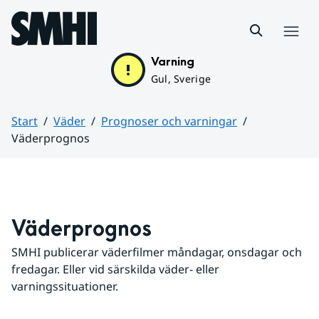
Hoppa till sidans innehåll
Meny
Varning
Gul, Sverige
Start
Väder
Prognoser och varningar
Väderprognos
Huvudinnehåll
Väderprognos
SMHI publicerar väderfilmer måndagar, onsdagar och 
fredagar. Eller vid särskilda väder- eller 
varningssituationer.