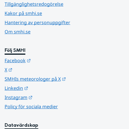
Tillgänglighetsredogörelse
Kakor på smhi.se
Hantering av personuppgifter
Om smhi.se
Följ SMHI
Länk till annan webbplats.
Facebook
Länk till annan webbplats.
X
Länk till annan webbplats.
SMHIs meteorologer på X
Länk till annan webbplats.
Linkedin
Länk till annan webbplats.
Instagram
Policy för sociala medier
Datavärdskap