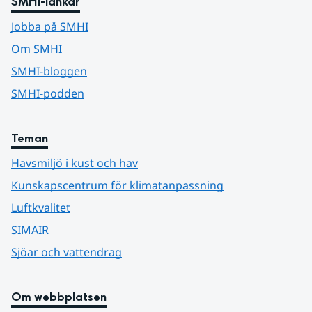
SMHI-länkar
Jobba på SMHI
Om SMHI
SMHI-bloggen
SMHI-podden
Teman
Havsmiljö i kust och hav
Kunskapscentrum för klimatanpassning
Luftkvalitet
SIMAIR
Sjöar och vattendrag
Om webbplatsen