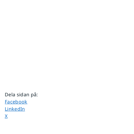
Dela sidan på
:
Dela sidan på
Facebook
Dela sidan på
LinkedIn
Dela sidan på
X