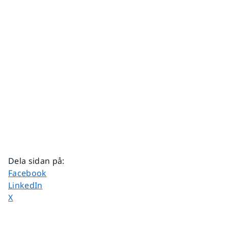
Dela sidan på
:
Dela sidan på
Facebook
Dela sidan på
LinkedIn
Dela sidan på
X