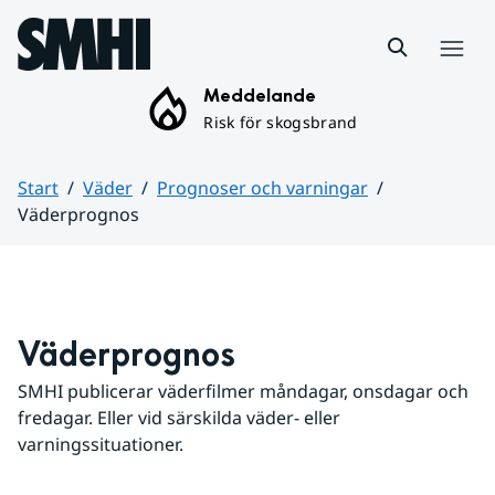
Hoppa till sidans innehåll
Meny
Meddelande
Risk för skogsbrand
Start
Väder
Prognoser och varningar
Väderprognos
Huvudinnehåll
Väderprognos
SMHI publicerar väderfilmer måndagar, onsdagar och 
fredagar. Eller vid särskilda väder- eller 
varningssituationer.