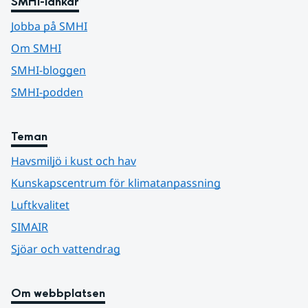
SMHI-länkar
Jobba på SMHI
Om SMHI
SMHI-bloggen
SMHI-podden
Teman
Havsmiljö i kust och hav
Kunskapscentrum för klimatanpassning
Luftkvalitet
SIMAIR
Sjöar och vattendrag
Om webbplatsen