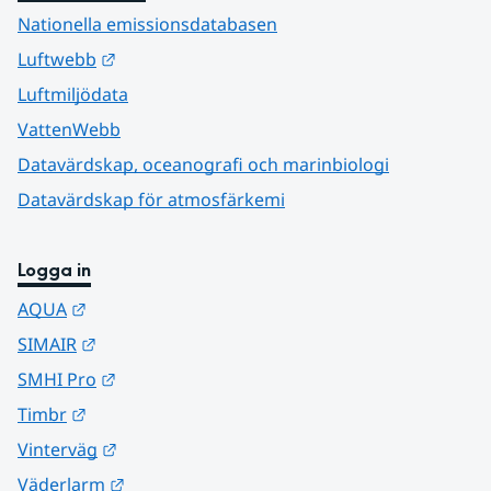
Nationella emissionsdatabasen
Länk till annan webbplats.
Luftwebb
Luftmiljödata
VattenWebb
Datavärdskap, oceanografi och marinbiologi
Datavärdskap för atmosfärkemi
Logga in
Länk till annan webbplats.
AQUA
Länk till annan webbplats.
SIMAIR
Länk till annan webbplats.
SMHI Pro
Länk till annan webbplats.
Timbr
Länk till annan webbplats.
Vinterväg
Länk till annan webbplats.
Väderlarm