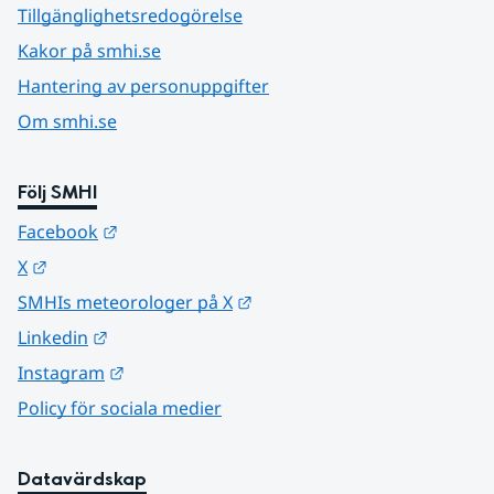
Tillgänglighetsredogörelse
Kakor på smhi.se
Hantering av personuppgifter
Om smhi.se
Följ SMHI
Länk till annan webbplats.
Facebook
Länk till annan webbplats.
X
Länk till annan webbplats.
SMHIs meteorologer på X
Länk till annan webbplats.
Linkedin
Länk till annan webbplats.
Instagram
Policy för sociala medier
Datavärdskap