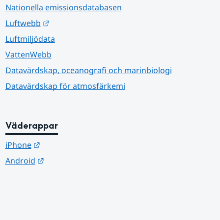
Nationella emissionsdatabasen
Länk till annan webbplats.
Luftwebb
Luftmiljödata
VattenWebb
Datavärdskap, oceanografi och marinbiologi
Datavärdskap för atmosfärkemi
Väderappar
Länk till annan webbplats.
iPhone
Länk till annan webbplats.
Android