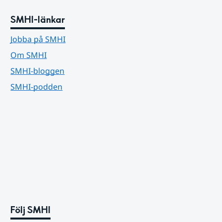
SMHI-länkar
Jobba på SMHI
Om SMHI
SMHI-bloggen
SMHI-podden
Följ SMHI