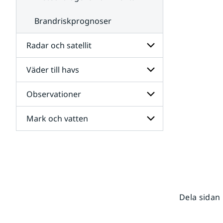
Brandriskprognoser
Radar och satellit
Väder till havs
Undersidor
för
Radar
Observationer
Undersidor
och
för
satellit
Väder
Mark och vatten
Undersidor
till
för
havs
Observationer
Undersidor
för
Mark
och
vatten
Dela sidan