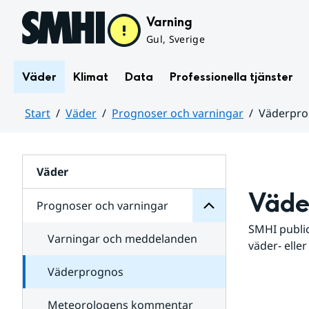
Hoppa till sidans innehåll
Varning
Gul, Sverige
Väder
Klimat
Data
Professionella tjänster
Start
Väder
Prognoser och varningar
Väderpr
varningar
och
Huvudinnehåll
Prognoser
för
Undersidor
Väder
Väde
Prognoser och varningar
SMHI public
Varningar och meddelanden
väder- eller
Väderprognos
Meteorologens kommentar