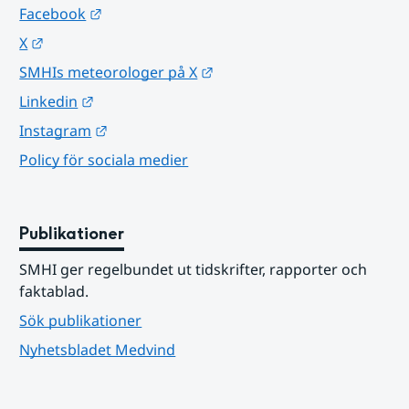
Länk till annan webbplats.
Facebook
Länk till annan webbplats.
X
Länk till annan webbplats.
SMHIs meteorologer på X
Länk till annan webbplats.
Linkedin
Länk till annan webbplats.
Instagram
Policy för sociala medier
Publikationer
SMHI ger regelbundet ut tidskrifter, rapporter och 
faktablad.
Sök publikationer
Nyhetsbladet Medvind