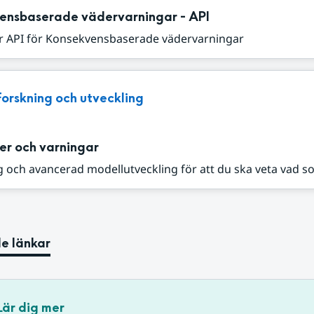
ensbaserade vädervarningar - API
r API för Konsekvensbaserade vädervarningar
Forskning och utveckling
er och varningar
 och avancerad modellutveckling för att du ska veta vad s
e länkar
Lär dig mer