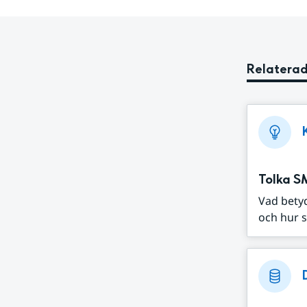
Relaterad
Tolka S
Vad bety
och hur s