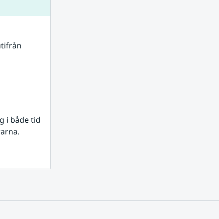
tifrån 
i både tid 
rarna.