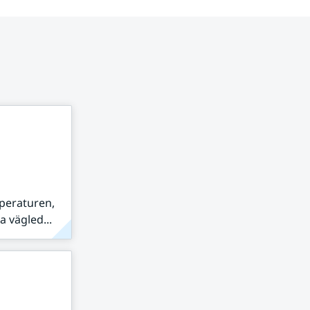
peraturen,
 vägled...