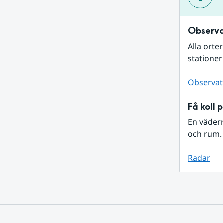
Observa
Alla orte
stationer
Observat
Få koll 
En väder
och rum. 
Radar