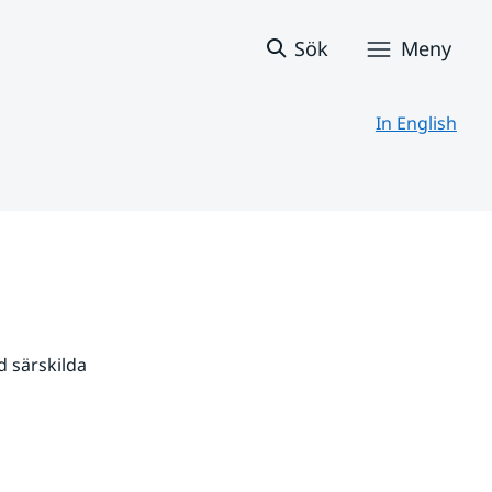
Sök
Meny
In English
 särskilda 