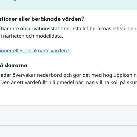
tioner eller beräknade värden?
r har inte observationsstationer, istället beräknas ett värde u
 i närheten och modelldata.
ioner eller beräknade värden?
på skurarna
radar övervakar nederbörd och gör det med hög upplösning 
Den är ett värdefullt hjälpmedel när man vill ha koll på sku