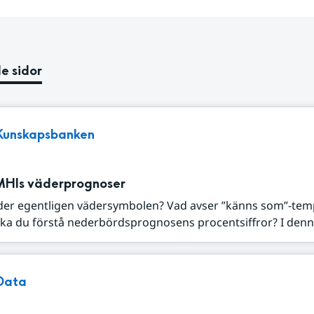
e sidor
Kunskapsbanken
MHIs väderprognoser
der egentligen vädersymbolen? Vad avser ”känns som”-tem
ka du förstå nederbördsprognosens procentsiffror? I denna
Data