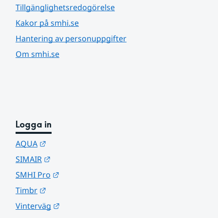
Tillgänglighetsredogörelse
Kakor på smhi.se
Hantering av personuppgifter
Om smhi.se
Logga in
Länk till annan webbplats.
AQUA
Länk till annan webbplats.
SIMAIR
Länk till annan webbplats.
SMHI Pro
Länk till annan webbplats.
Timbr
Länk till annan webbplats.
Vinterväg